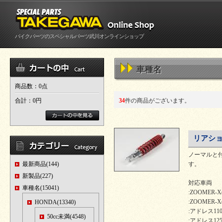
バイクパーツのスペシャルパーツ武川オンラインショップ
車種名
商品数：0点
合計：
0円
34
件の商品がございます。
リアシ
ノーマルと
最新商品(144)
す。
新製品(227)
対応車両
車種名(15041)
:ZOOMER-
:ZOOMER-X(
HONDA(13340)
:アドレス110(
50cc未満(4548)
:アドレス125