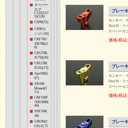
スーパー
カブ
ブレーキ
C125(JA7
1)(124)
モンキー・カ
CD90(55)
Dio110・リ
CD90エ
スーパーカブ
ンジン(6)
CRF70F/
価格
(税込
XR70R(3
6)
CB125R(
JC79)(30)
CB125R(
ブレーキ
JC91)(73)
Ape100(2
モンキー・カ
07)
Dio110・リ
XR100
スーパーカブ
Motard(1
11)
価格
(税込
CRF100F
/XR100R(
44)
NSF100(
28)
GROM(J
ブレーキ
C61/JC75