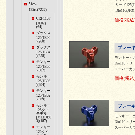
51cc-
:リード125(JF
125cc(7227)
:Dio110(JF31
CRF110F
価格
(税込
(JE02)
(64)
ダックス
125(JB06
)(260)
ダックス
ブレーキ
125(JB04
)(258)
モンキー・カ
モンキー
Dio110・リ
125(JB05
スーパーカブ
)(307)
モンキー
価格
(税込
125(JB03
)(294)
モンキー
125(JB02
)(369)
モンキー
ブレーキ
125タイ
モデル
モンキー・カ
(MLHJB0
3)(187)
Dio110・リ
モンキー
スーパーカブ
125タイ