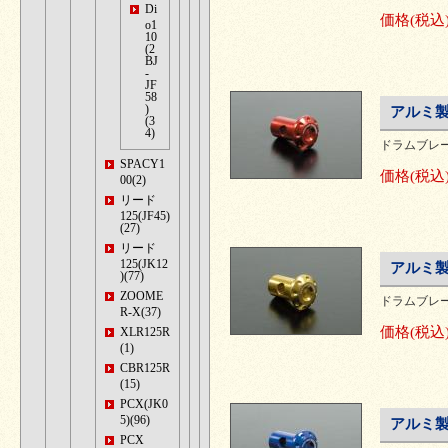
Di
価格
(税込
o1
10
(2
BJ
-
JF
58
)
アルミ製
(3
4)
ドラムブレ
SPACY1
価格
(税込
00(2)
リード
125(JF45)
(27)
リード
125(JK12
アルミ製
)(77)
ZOOME
ドラムブレ
R-X(37)
価格
(税込
XLR125R
(1)
CBR125R
(15)
PCX(JK0
5)(96)
アルミ製
PCX