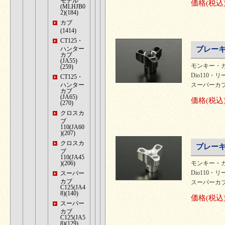
モデル
価格
(税込
(MLHJB0
2)(184)
カブ
(1414)
CT125・
ハンター
ブレーキ
カブ
(JA55)
モンキー・カ
(259)
Dio110・リ
CT125・
ハンター
スーパーカブ
カブ
(JA65)
価格
(税込
(270)
クロスカ
ブ
110(JA60
)(207)
クロスカ
ブレーキ
ブ
110(JA45
)(206)
モンキー・カ
Dio110・リ
スーパー
カブ
スーパーカブ
C125(JA4
8)(140)
価格
(税込
スーパー
カブ
C125(JA5
8)(129)