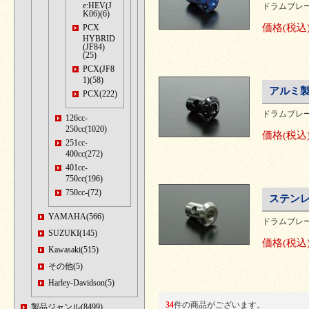
e:HEV(J
ドラムブレ
K06)(6)
価格
(税込
PCX
HYBRID
(JF84)
(25)
PCX(JF8
1)(58)
アルミ製
PCX(222)
ドラムブレ
126cc-
250cc(1020)
価格
(税込
251cc-
400cc(272)
401cc-
750cc(196)
750cc-(72)
ステン
YAMAHA(566)
ドラムブレ
SUZUKI(145)
価格
(税込
Kawasaki(515)
その他(5)
Harley-Davidson(5)
34
件の商品がございます。
製品ジャンル(8499)