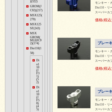
)(322)
モンキー・カ
GROM(J
Dio110・リ
C92)(217)
スーパーカブ
MSX125(
279)
価格
(税込
MSX125
SF(243)
MSX
GROM(
MLHJC9
ブレーキ
2)(174)
Dio110(1
モンキー・カ
58)
Dio110・リ
Di
スーパーカブ
o1
10
価格
(税込
(J
F3
1)
(5
2)
Di
o1
ブレーキ
10
(J
モンキー・カ
F5
8)
Dio110・リ
(4
5)
スーパーカブ