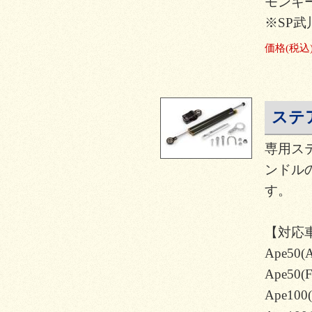
モンキー
※SP武
価格
(税込
ステ
専用ス
ンドル
す。
【対応
Ape50(
Ape50(F
Ape100