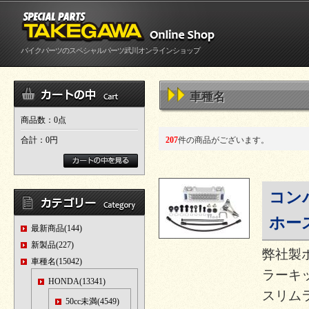
バイクパーツのスペシャルパーツ武川オンラインショップ
車種名
商品数：0点
合計：
0円
207
件の商品がございます。
コン
ホー
最新商品(144)
新製品(227)
弊社製
車種名(15042)
ラーキ
HONDA(13341)
スリム
50cc未満(4549)