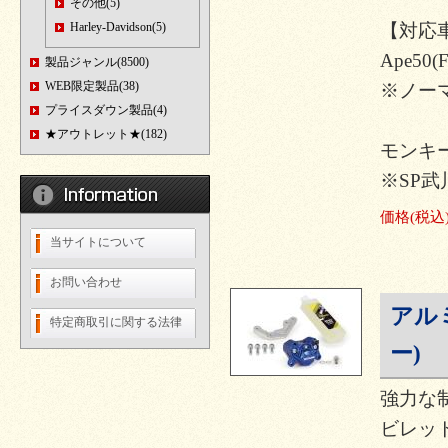
その他(5)
Harley-Davidson(5)
【対応
Ape50(
製品ジャンル(8500)
WEB限定製品(38)
※ノー
プライスダウン製品(4)
★アウトレット★(182)
モンキー
※SP
価格
(税込
当サイトについて
お問い合わせ
アル
特定商取引に関する法律
ー)
強力な
ビレッ