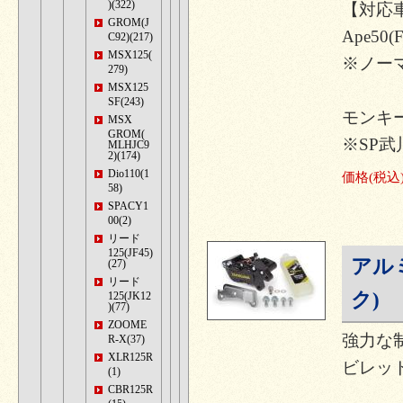
)(322)
【対応
GROM(J
Ape50(
C92)(217)
MSX125(
※ノー
279)
MSX125
SF(243)
モンキー
MSX
GROM(
※SP
MLHJC9
2)(174)
Dio110(1
価格
(税込
58)
SPACY1
00(2)
リード
125(JF45)
アル
(27)
リード
ク)
125(JK12
)(77)
ZOOME
強力な
R-X(37)
XLR125R
ビレッ
(1)
CBR125R