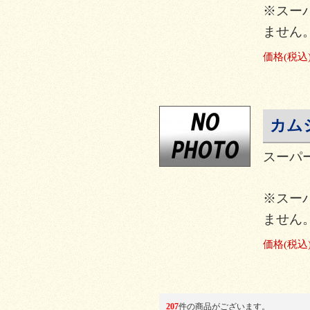
※スーパ
ません
価格
(税込
カムシ
スーパー
※スーパ
ません
価格
(税込
207
件の商品がございます。