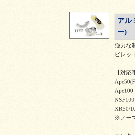
アル
ー)
強力な
ビレッ
【対応
Ape50(F
Ape100 
NSF100
XR50/10
※ノー