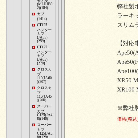
モデル
(MLHJB0
弊社製
2)(184)
カブ
ラーキ
(1414)
スリム
CT125・
ハンター
カブ
(JA55)
(259)
【対応
CT125・
Ape50(
ハンター
カブ
(JA65)
Ape50(F
(270)
クロスカ
Ape100
ブ
110(JA60
XR50 M
)(207)
クロスカ
XR100 
ブ
110(JA45
)(206)
スーパー
※弊社
カブ
C125(JA4
8)(140)
価格
(税込
スーパー
カブ
C125(JA5
8)(129)