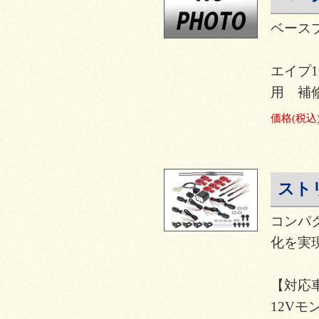
ベース
エイプ1
用 補
価格
(税込
スト
コンパ
化を実現
【対応
12Vモ