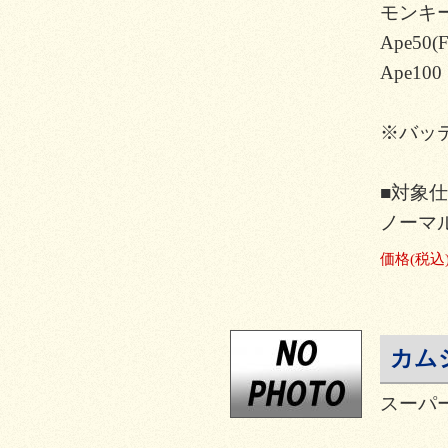
モンキー(
Ape50(F
Ape100
※バッ
■対象
ノーマ
価格
(税込
カムシ
スーパー