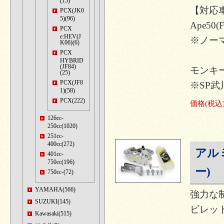
(15)
【対応
PCX(JK0
5)(96)
Ape50(
PCX
e:HEV(J
※ノー
K06)(6)
PCX
HYBRID
(JF84)
モンキー
(25)
PCX(JF8
※SP
1)(58)
PCX(222)
価格
(税込
126cc-
250cc(1020)
251cc-
400cc(272)
アル
401cc-
750cc(196)
ー)
750cc-(72)
YAMAHA(566)
強力な
SUZUKI(145)
ビレッ
Kawasaki(515)