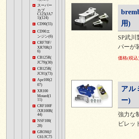
スーパー
bre
カブ
C125(JA7
1)(124)
用)
CD90(55)
CD90エ
ンジン(6)
SP武川
CRF70F/
パーが
XR70R(3
6)
CB125R(
価格
(税込
JC79)(30)
CB125R(
JC91)(73)
Ape100(2
07)
アル
XR100
Motard(1
ー)
11)
CRF100F
/XR100R(
強力な
44)
NSF100(
ビレッ
28)
GROM(J
C61/JC75