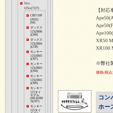
51cc-
125cc(7227)
【対応
CRF110F
Ape50(
(JE02)
(64)
Ape50(F
ダックス
125(JB06
Ape100
)(260)
ダックス
XR50 M
125(JB04
)(258)
XR100 
モンキー
125(JB05
)(307)
※弊社
モンキー
125(JB03
)(294)
価格
(税込
モンキー
125(JB02
)(369)
モンキー
125タイ
モデル
コン
(MLHJB0
3)(187)
ホー
モンキー
125タイ