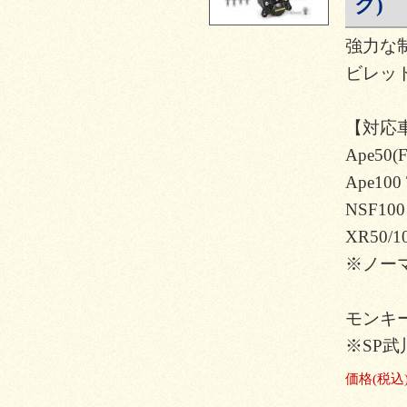
ク)
強力な
ビレッ
【対応
Ape50(F
Ape100 
NSF100
XR50/10
※ノー
モンキー
※SP武
価格
(税込