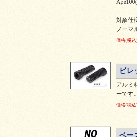
Ape100
対象仕
ノーマ
価格
(税込
ビレ
アルミ
ーです
価格
(税込
ベー