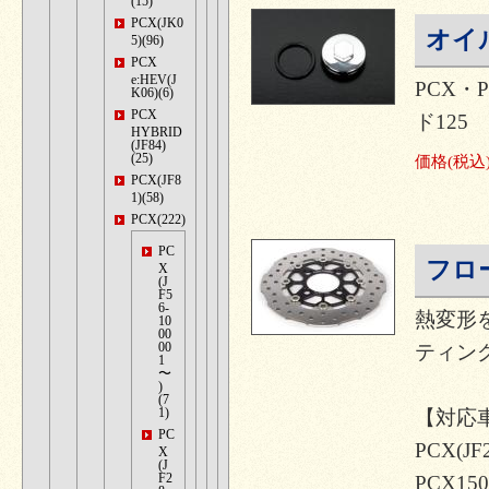
(15)
PCX(JK0
オイ
5)(96)
PCX
e:HEV(J
PCX・P
K06)(6)
PCX
ド125
HYBRID
(JF84)
(25)
価格
(税込
PCX(JF8
1)(58)
PCX(222)
PC
フロ
X
(J
F5
6-
熱変形
10
00
00
ティン
1
〜
)
(7
1)
【対応
PC
PCX(JF2
X
(J
F2
PCX150