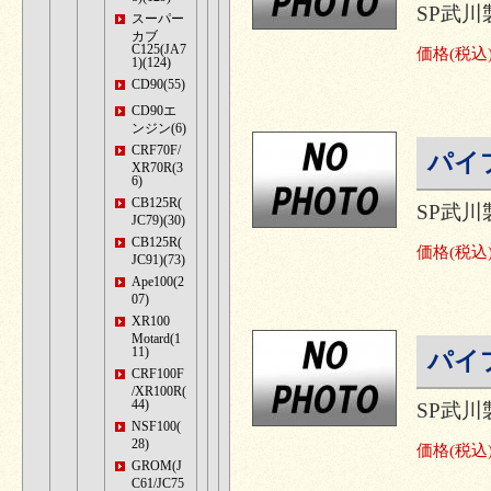
SP武
スーパー
カブ
C125(JA7
価格
(税込
1)(124)
CD90(55)
CD90エ
ンジン(6)
CRF70F/
パイプ
XR70R(3
6)
CB125R(
SP武
JC79)(30)
CB125R(
価格
(税込
JC91)(73)
Ape100(2
07)
XR100
Motard(1
11)
パイプ
CRF100F
/XR100R(
44)
SP武
NSF100(
28)
価格
(税込
GROM(J
C61/JC75