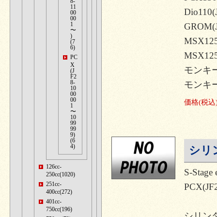
8-
11
Dio110(
00
00
1
GROM(J
〜
)
MSX1
(7
6)
MSX1
PC
X
モンキー1
(J
F2
8-
モンキー1
10
00
00
価格
(税込
1
〜
10
99
99
9)
(6
4)
シリン
126cc-
S-Sta
250cc(1020)
251cc-
PCX(JF
400cc(272)
401cc-
750cc(196)
シリンダ