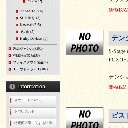
750cc-(72)
価格
(税込
YAMAHA(566)
SUZUKI(145)
Kawasaki(515)
その他(5)
テン
Harley-Davidson(5)
製品ジャンル(8500)
S-Sta
WEB限定製品(38)
PCX(JF
プライスダウン製品(4)
★アウトレット★(182)
テンシ
価格
(税込
当サイトについて
お問い合わせ
ピスト
特定商取引に関する法律