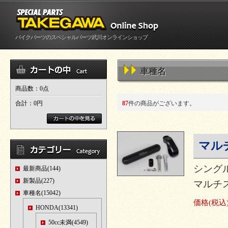
バイクパーツのスペシャルパーツ武川オンラインショップ
車種名
商品数：0点
合計：
0円
87
件の商品がございます。
マル
シング
最新商品(144)
新製品(227)
マルチ
車種名(15042)
価格
(税込
HONDA(13341)
50cc未満(4549)