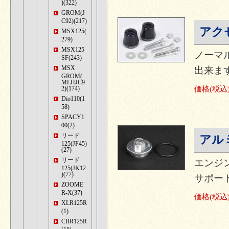
)(322)
GROM(J
C92)(217)
アク
MSX125(
279)
MSX125
ノーマ
SF(243)
MSX
出来ま
GROM(
MLHJC9
2)(174)
価格
(税込
Dio110(1
58)
SPACY1
00(2)
リード
アル
125(JF45)
(27)
リード
エンジ
125(JK12
)(77)
サポー
ZOOME
R-X(37)
価格
(税込
XLR125R
(1)
CBR125R