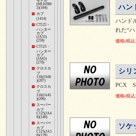
モデル
(MLHJB0
ハン
2)(184)
カブ
(1414)
ハンド
CT125・
れた“ハ
ハンター
カブ
(JA55)
(259)
価格
(税込
CT125・
ハンター
カブ
(JA65)
(270)
クロスカ
シリン
ブ
110(JA60
)(207)
PCX
クロスカ
ブ
110(JA45
価格
(税込
)(206)
スーパー
カブ
C125(JA4
8)(140)
スーパー
ソケッ
カブ
C125(JA5
8)(129)