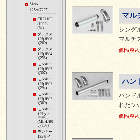
51cc-
125cc(7227)
マル
CRF110F
(JE02)
(64)
シング
ダックス
マルチ
125(JB06
)(260)
ダックス
価格
(税込
125(JB04
)(258)
モンキー
125(JB05
)(307)
モンキー
ハン
125(JB03
)(294)
モンキー
ハンド
125(JB02
)(369)
れた“ハ
モンキー
125タイ
価格
(税込
モデル
(MLHJB0
3)(187)
モンキー
125タイ