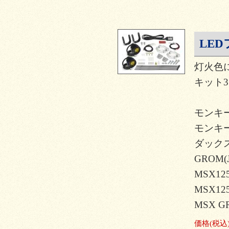
LED
灯火色
キット3.
モンキー12
モンキー
ダックス12
GROM(J
MSX125
MSX12
MSX G
価格
(税込