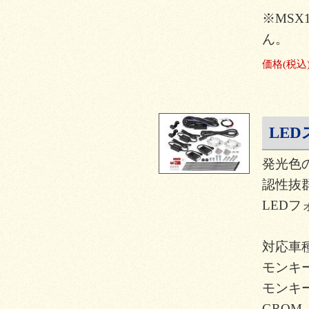
※MSX1
ん。
価格
(税込
LE
発光色
認性抜
LEDフ
対応車種
モンキー
モンキー
GROM