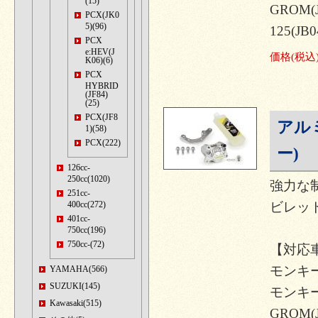
(15)
GROM(
PCX(JK0
5)(96)
125(JB0
PCX
e:HEV(J
価格
(税込
K06)(6)
PCX
HYBRID
(JF84)
(25)
PCX(JF8
アル
1)(58)
PCX(222)
ー)
126cc-
250cc(1020)
強力な
251cc-
400cc(272)
ビレッ
401cc-
750cc(196)
750cc-(72)
【対応
モンキー12
YAMAHA(566)
SUZUKI(145)
モンキー1
Kawasaki(515)
GROM(