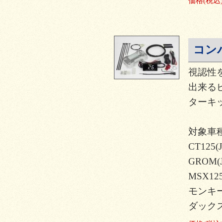
価格
(税込
コン
視認性
出来る
ターキッ
対象車種
CT125(J
GROM(J
MSX12
モンキー12
ダックス12