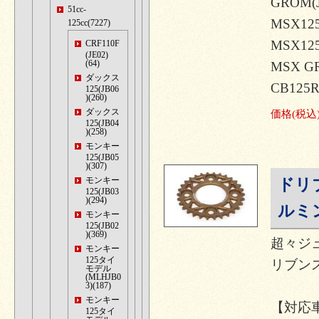
GROM(J
51cc-
MSX12
125cc(7227)
MSX12
CRF110F
(JE02)
(64)
MSX G
ダックス
CB125
125(JB06
)(260)
ダックス
価格
(税込
125(JB04
)(258)
モンキー
125(JB05
)(307)
モンキー
ドリ
125(JB03
)(294)
ルミ
モンキー
125(JB02
)(369)
超々ジ
モンキー
125タイ
リブンス
モデル
(MLHJB0
3)(187)
モンキー
【対応
125タイ