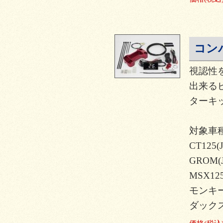
コン
視認性
出来る
ターキッ
対象車種
CT125(J
GROM(J
MSX12
モンキー12
ダックス12