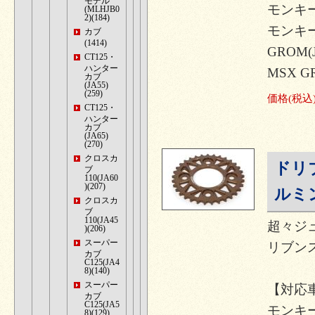
モデル
モンキー12
(MLHJB0
2)(184)
モンキー
カブ
(1414)
GROM(J
CT125・
ハンター
MSX G
カブ
(JA55)
(259)
価格
(税込
CT125・
ハンター
カブ
(JA65)
(270)
クロスカ
ドリ
ブ
110(JA60
)(207)
ルミ
クロスカ
ブ
110(JA45
超々ジ
)(206)
スーパー
リブンス
カブ
C125(JA4
8)(140)
スーパー
【対応
カブ
C125(JA5
モンキー12
8)(129)