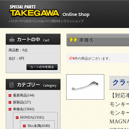
バイクパーツのスペシャルパーツ武川オンラインショップ
車種名
商品数：0点
合計：
0円
174
件の商品がございます。
クラ
【対応
最新商品(144)
新製品(227)
モンキー12
車種名(15042)
モンキー1
HONDA(13341)
MAGNA
50cc未満(4549)