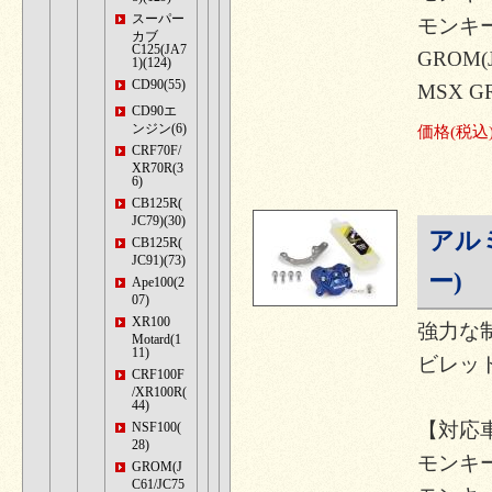
スーパー
モンキー
カブ
C125(JA7
GROM(J
1)(124)
CD90(55)
MSX G
CD90エ
ンジン(6)
価格
(税込
CRF70F/
XR70R(3
6)
CB125R(
JC79)(30)
アル
CB125R(
JC91)(73)
ー)
Ape100(2
07)
XR100
強力な
Motard(1
11)
ビレッ
CRF100F
/XR100R(
44)
【対応
NSF100(
28)
モンキー12
GROM(J
C61/JC75