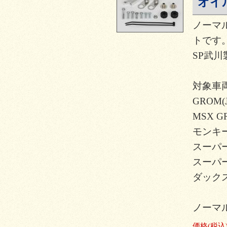
オイ
ノーマ
トです
SP武
対象車
GROM(J
MSX G
モンキー12
スーパーカ
スーパーカ
ダックス12
ノーマ
価格
(税込