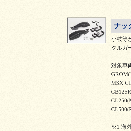
ナッ
小枝等
クルガー
対象車
GROM(J
MSX G
CB125R
CL250(
CL500(
※1 