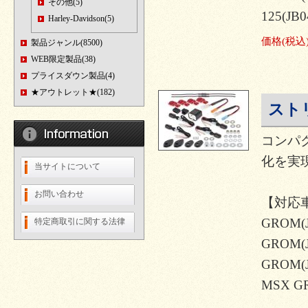
その他(5)
125(JB0
Harley-Davidson(5)
価格
(税込
製品ジャンル(8500)
WEB限定製品(38)
プライスダウン製品(4)
★アウトレット★(182)
スト
コンパ
化を実現
当サイトについて
お問い合わせ
【対応
GROM(J
特定商取引に関する法律
GROM(J
GROM(J
MSX G