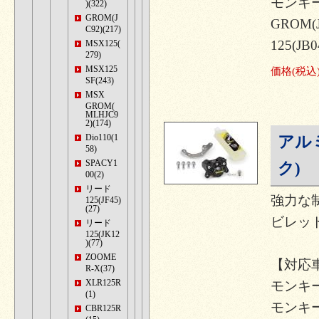
モンキー1
)(322)
GROM(J
GROM(
C92)(217)
125(JB0
MSX125(
279)
MSX125
価格
(税込
SF(243)
MSX
GROM(
MLHJC9
2)(174)
Dio110(1
アル
58)
SPACY1
ク)
00(2)
リード
強力な
125(JF45)
(27)
ビレッ
リード
125(JK12
)(77)
ZOOME
【対応
R-X(37)
XLR125R
モンキー12
(1)
モンキー1
CBR125R