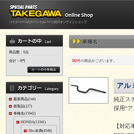
バイクパーツのスペシャルパーツ武川オンラインショップ
車種名
商品数：0点
合計：
0円
382
件の商品がございます。
アル
純正ス
最新商品(144)
新製品(227)
採用“
車種名(15042)
HONDA(13341)
【対応
50cc未満(4549)