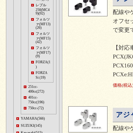
レブル
250(MC4
配線や
9)(92)
フォルツ
オフセ
ァ(MF13)
(26)
で変更
フォルツ
ァ(MF15)
(42)
【対応
フォルツ
ァ(MF17)
PCX(JK
(9)
FORZA(1
PCX160
)
FORZA
PCXe:H
Si (19)
価格
(税込
251cc-
400cc(272)
401cc-
750cc(196)
750cc-(72)
アジ
YAMAHA(566)
SUZUKI(145)
配線や
Kawasaki(515)