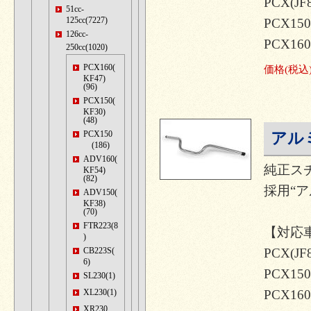
PCX(JF
51cc-
125cc(7227)
PCX150
126cc-
PCX160
250cc(1020)
PCX160(
価格
(税込
KF47)
(96)
PCX150(
KF30)
(48)
PCX150
アル
(186)
ADV160(
純正ス
KF54)
(82)
採用“
ADV150(
KF38)
(70)
FTR223(8
【対応
)
CB223S(
PCX(JF
6)
PCX150
SL230(1)
XL230(1)
PCX160
XR230