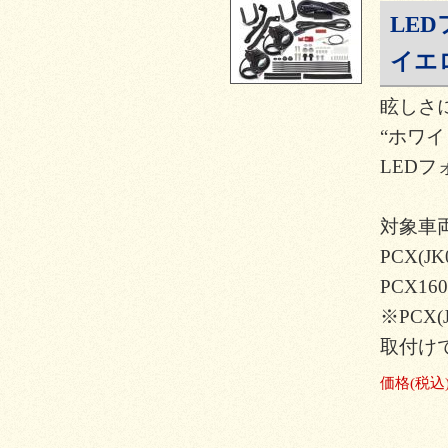
LE
イエ
眩しさ
“ホワ
LEDフ
対象車
PCX(JK
PCX160
※PCX(J
取付け
価格
(税込