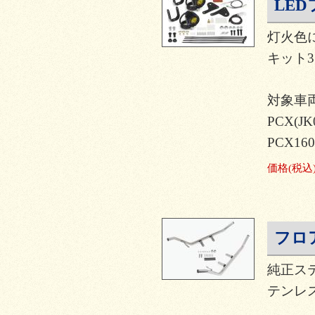
LED
灯火色
キット3.
対象車
PCX(JK
PCX160
価格
(税込
フロ
純正ス
テンレ