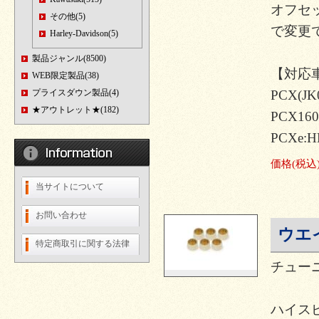
オフセ
その他(5)
で変更
Harley-Davidson(5)
製品ジャンル(8500)
【対応
WEB限定製品(38)
プライスダウン製品(4)
PCX(JK
★アウトレット★(182)
PCX160
PCXe:H
価格
(税込
当サイトについて
お問い合わせ
ウエイ
特定商取引に関する法律
チュー
ハイスピ