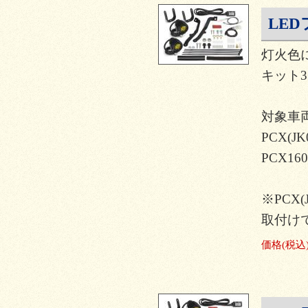
LED
灯火色
キット3.
対象車
PCX(JK
PCX160
※PCX(J
取付け
価格
(税込