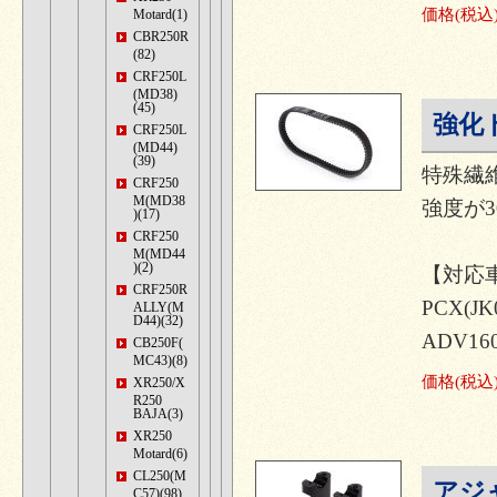
価格
(税込
Motard(1)
CBR250R
(82)
CRF250L
(MD38)
(45)
強化
CRF250L
(MD44)
(39)
特殊繊
CRF250
M(MD38
強度が3
)(17)
CRF250
M(MD44
)(2)
【対応
CRF250R
PCX(JK
ALLY(M
D44)(32)
ADV160
CB250F(
MC43)(8)
価格
(税込
XR250/X
R250
BAJA(3)
XR250
Motard(6)
CL250(M
アジ
C57)(98)