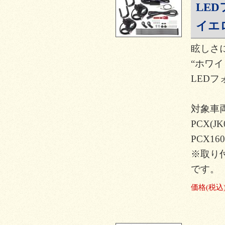
LE
イエ
眩しさ
“ホワ
LEDフ
対象車
PCX(JK
PCX160
※取り
です。
価格
(税込