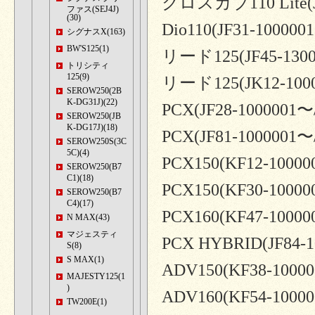
クロスカブ110 Lite(J
ファス(SEJ4J)
(30)
Dio110(JF31-100000
シグナスX(163)
BW'S125(1)
リード125(JF45-130
トリシティ
125(9)
リード125(JK12-100
SEROW250(2B
K-DG31J)(22)
PCX(JF28-1000001〜
SEROW250(JB
K-DG17J)(18)
PCX(JF81-1000001
SEROW250S(3C
5C)(4)
PCX150(KF12-10000
SEROW250(B7
C1)(18)
PCX150(KF30-10000
SEROW250(B7
C4)(17)
PCX160(KF47-10000
N MAX(43)
マジェスティ
PCX HYBRID(JF84
S(8)
S MAX(1)
ADV150(KF38-1000
MAJESTY125(1
)
ADV160(KF54-1000
TW200E(1)