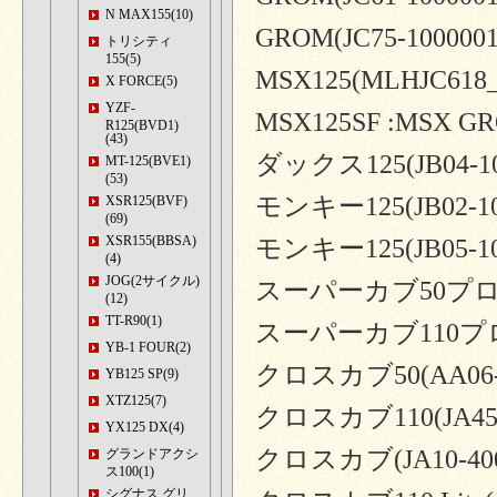
N MAX155(10)
GROM(JC75-100000
トリシティ
155(5)
MSX125(MLHJC618_
X FORCE(5)
YZF-
MSX125SF :MSX G
R125(BVD1)
(43)
ダックス125(JB04-100
MT-125(BVE1)
(53)
モンキー125(JB02-100
XSR125(BVF)
(69)
XSR155(BBSA)
モンキー125(JB05-10
(4)
JOG(2サイクル)
スーパーカブ50プロ(FI)
(12)
TT-R90(1)
スーパーカブ110プロ(J
YB-1 FOUR(2)
クロスカブ50(AA06-1
YB125 SP(9)
XTZ125(7)
クロスカブ110(JA45-1
YX125 DX(4)
クロスカブ(JA10-400
グランドアクシ
ス100(1)
シグナス グリ