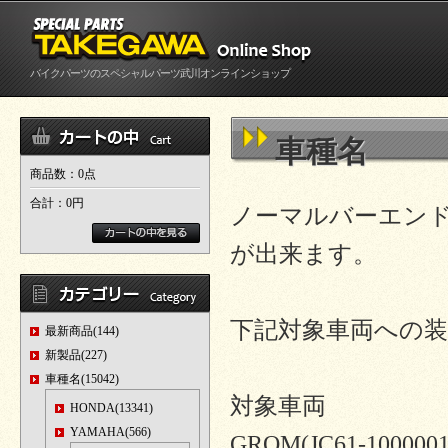
バイクパーツのスペシャルパーツ武川オンラインショップ
車種名
商品数：0点
合計：
0円
ノーマルバーエン
が出来ます。
下記対象車両への
最新商品(144)
新製品(227)
車種名(15042)
対象車両
HONDA(13341)
YAMAHA(566)
GROM(JC61-1000001