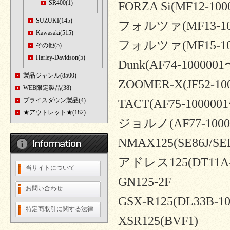
SR400(1)
FORZA Si(MF12-100
SUZUKI(145)
フォルツァ(MF13-10
Kawasaki(515)
フォルツァ(MF15-10
その他(5)
Harley-Davidson(5)
Dunk(AF74-1000001
製品ジャンル(8500)
ZOOMER-X(JF52-
WEB限定製品(38)
プライスダウン製品(4)
TACT(AF75-1000001
★アウトレット★(182)
ジョルノ(AF77-100
NMAX125(SE86J/SE
アドレス125(DT11A-
当サイトについて
GN125-2F
お問い合わせ
GSX-R125(DL33B-1
特定商取引に関する法律
XSR125(BVF1)