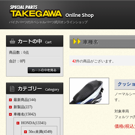
バイクパーツのスペシャルパーツ武川オンラインショップ
車種名
商品数：0点
合計：
0円
42
件の商品がございます。
クッショ
ノーマルシ
最新商品(144)
す。
新製品(227)
対象車両
車種名(15042)
フォルツァ(MF1
HONDA(13341)
価格
(税込
50cc未満(4549)