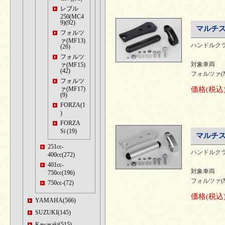
レブル
250(MC4
9)(92)
マルチス
フォルツ
ァ(MF13)
ハンドルク
(26)
フォルツ
対象車両
ァ(MF15)
(42)
フォルツァ(MF1
フォルツ
ァ(MF17)
価格
(税込
(9)
FORZA(1
)
FORZA
Si (19)
マルチス
251cc-
ハンドルク
400cc(272)
401cc-
対象車両
750cc(196)
フォルツァ(MF1
750cc-(72)
価格
(税込
YAMAHA(566)
SUZUKI(145)
Kawasaki(515)