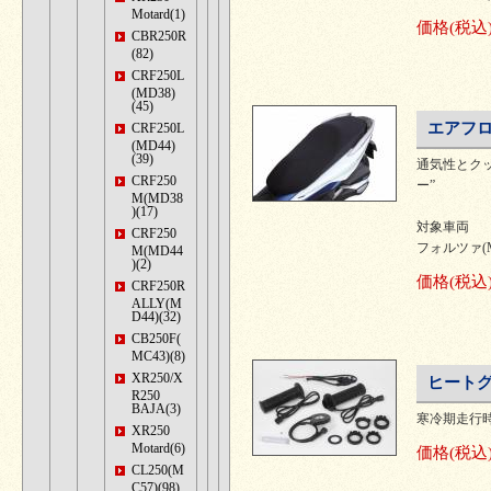
Motard(1)
価格
(税込
CBR250R
(82)
CRF250L
(MD38)
(45)
エアフロ
CRF250L
(MD44)
(39)
通気性とク
CRF250
ー”
M(MD38
)(17)
対象車両
CRF250
フォルツァ(MF1
M(MD44
)(2)
価格
(税込
CRF250R
ALLY(M
D44)(32)
CB250F(
MC43)(8)
XR250/X
ヒートグリ
R250
BAJA(3)
寒冷期走行
XR250
Motard(6)
価格
(税込
CL250(M
C57)(98)