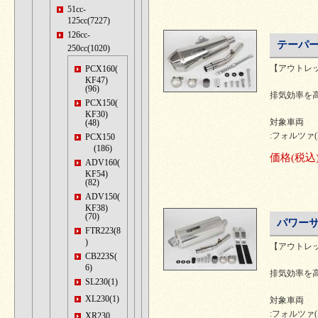
51cc-
125cc(7227)
126cc-
テーパー
250cc(1020)
【アウトレ
PCX160(
KF47)
(96)
排気効率を
PCX150(
KF30)
対象車両
(48)
:フォルツァ(M
PCX150
(186)
価格
(税込
ADV160(
KF54)
(82)
ADV150(
KF38)
(70)
パワーサ
FTR223(8
)
【アウトレ
CB223S(
6)
排気効率を
SL230(1)
XL230(1)
対象車両
:フォルツァ(M
XR230