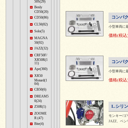
50S(29)
Benly
CD50(20)
コンパク
CD50(86)
CL50(82)
小型車両に最
Solo(5)
価格
(税込
MAGNA
50(92)
JAZZ(32)
CRF50F/
XR50R(1
コンパク
11)
Ape(360)
小型車両に最
XR50
価格
(税込
Motard(1
04)
CB50(6)
DREAM5
0(24)
L.シリ
Z50R(1)
ZOOME
モンキー/ゴリ
R (47)
JAZZ、ベ
Bite(4)