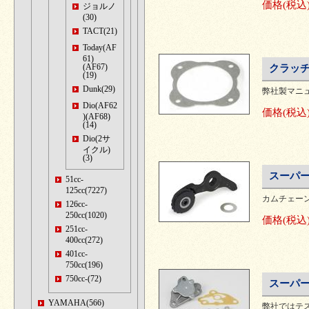
価格
(税込
ジョルノ
(30)
TACT(21)
Today(AF
61)
(AF67)
クラッチ
(19)
Dunk(29)
弊社製マニ
Dio(AF62
価格
(税込
)(AF68)
(14)
Dio(2サ
イクル)
(3)
スーパ
51cc-
125cc(7227)
カムチェー
126cc-
250cc(1020)
価格
(税込
251cc-
400cc(272)
401cc-
750cc(196)
750cc-(72)
スーパー
YAMAHA(566)
弊社ではテ