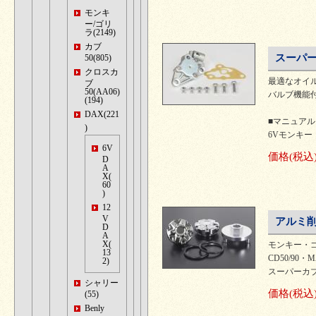
モンキ
ー/ゴリ
ラ(2149)
カブ
スーパー
50(805)
クロスカ
最適なオイ
ブ
50(AA06)
バルブ機能付
(194)
DAX(221
■マニュア
)
6Vモンキー・
6V
価格
(税込
D
A
X(
60
)
12
V
アルミ削
D
A
X(
モンキー・ゴ
13
CD50/90・M
2)
スーパーカブ5
シャリー
価格
(税込
(55)
Benly