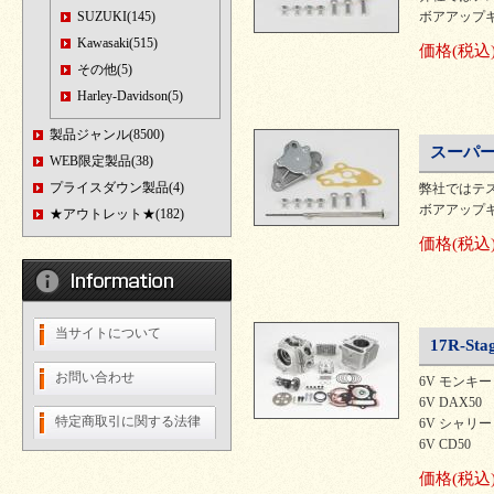
SUZUKI(145)
ボアアップ
Kawasaki(515)
価格
(税込
その他(5)
Harley-Davidson(5)
製品ジャンル(8500)
スーパー
WEB限定製品(38)
プライスダウン製品(4)
弊社ではテ
ボアアップ
★アウトレット★(182)
価格
(税込
当サイトについて
17R-S
お問い合わせ
6V モンキ
6V DAX50
特定商取引に関する法律
6V シャリー
6V CD50
価格
(税込