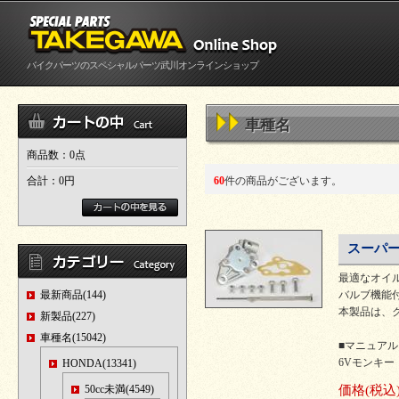
バイクパーツのスペシャルパーツ武川オンラインショップ
車種名
商品数：0点
合計：
0円
60
件の商品がございます。
スーパー
最適なオイ
最新商品(144)
バルブ機能付
本製品は、ク
新製品(227)
車種名(15042)
■マニュア
6Vモンキー・
HONDA(13341)
50cc未満(4549)
価格
(税込