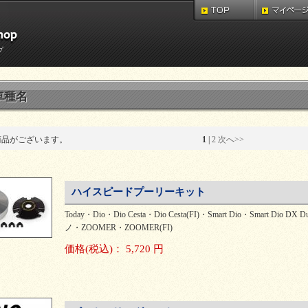
プ
車種名
商品がございます。
1
 | 
2
次へ>>
ハイスピードプーリーキット
Today・Dio・Dio Cesta・Dio Cesta(FI)・Smart Dio・Smart
ノ・ZOOMER・ZOOMER(FI)
価格
(税込)
：
5,720 円