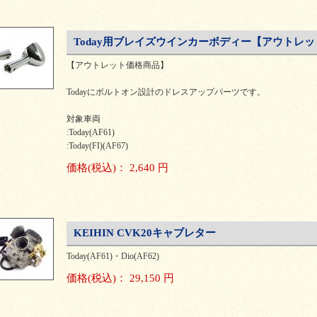
Today用ブレイズウインカーボディー【アウトレッ
【アウトレット価格商品】
Todayにボルトオン設計のドレスアップパーツです。
対象車両
:Today(AF61)
:Today(FI)(AF67)
価格
(税込)
：
2,640 円
KEIHIN CVK20キャブレター
Today(AF61)・Dio(AF62)
価格
(税込)
：
29,150 円