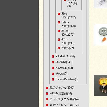
イクル)
(3)
51cc-
125cc(7227)
126cc-
250cc(1020)
251cc-
400cc(272)
401cc-
750cc(196)
750cc-(72)
YAMAHA(566)
SUZUKI(145)
Kawasaki(515)
その他(5)
Harley-Davidson(5)
製品ジャンル(8500)
WEB限定製品(38)
プライスダウン製品(4)
★アウトレット★(182)