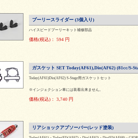
プーリースライダー (3個入り)
ハイスピードプーリーキット補修部品
価格
(税込)
：
594 円
ガスケット SET Today(AF61),Dio(AF62) (81cc/S-St
Today(AF61)Dio(AF62) S-Stage用ガスケットセット
※インジェクション車には装着出来ません。
価格
(税込)
：
3,740 円
リアショックアブソーバー(レッド塗装)
Today(AF61)・Today(FI)(AF67)・Dio(AF62)・Dio(FI)(AF68)・GIO