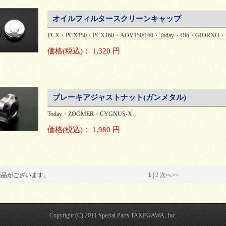
オイルフィルタースクリーンキャップ
PCX・PCX150・PCX160・ADV150/160・Today・Dio・GIORNO
価格
(税込)
：
1,320 円
ブレーキアジャストナット(ガンメタル)
Today・ZOOMER・CYGNUS-X
価格
(税込)
：
1,980 円
商品がございます。
1
 | 
2
次へ>>
Copyright (C) 2011 Special Parts TAKEGAWA, Inc.