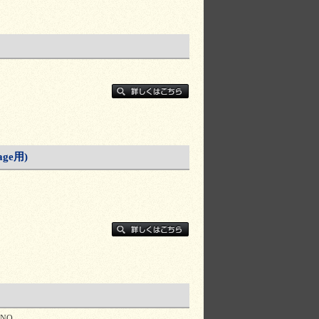
age用)
RNO