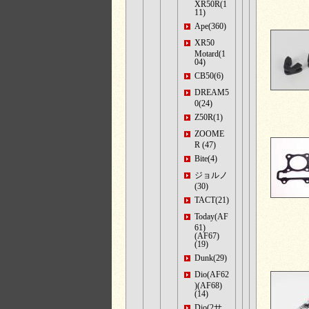
XR50R(1
11)
Ape(360)
XR50
Motard(1
04)
CB50(6)
DREAM5
0(24)
Z50R(1)
ZOOME
R (47)
Bite(4)
ジョルノ
(30)
TACT(21)
Today(AF
61)
(AF67)
(19)
Dunk(29)
Dio(AF62
)(AF68)
(14)
Dio(2サ