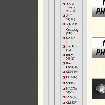
モンキ
ー/ゴリ
ラ(2149)
カブ
50(805)
クロスカ
ブ
50(AA06)
(194)
DAX(221
)
シャリー
(55)
Benly
50S(29)
Benly
CD50(20)
CD50(86)
CL50(82)
Solo(5)
MAGNA
50(92)
JAZZ(32)
CRF50F/