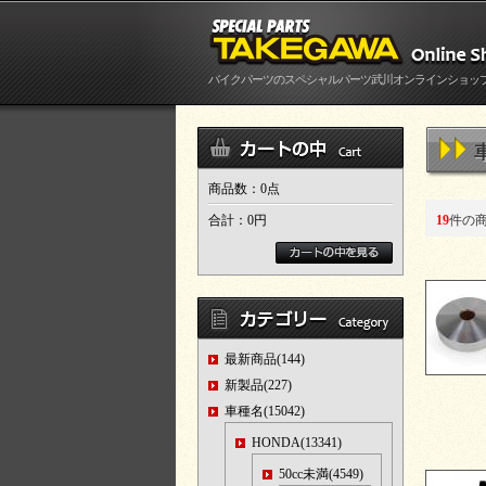
バイクパーツのスペシャルパーツ武川オンラインショッ
商品数：0点
合計：
0円
19
件の
最新商品(144)
新製品(227)
車種名(15042)
HONDA(13341)
50cc未満(4549)