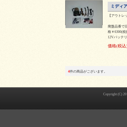
ミディア
【アウトレ
廃盤品番で旧
格￥6300(税
12Vバッテリ
価格
(税込
4
件の商品がございます。
Copyright (C) 2