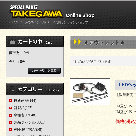
バイクパーツのスペシャルパーツ武川オンラインショップ
★アウトレット★
商品数：0点
合計：
0円
4
件の商品がございます。
LEDヘ
【数量限定
最新商品(144)
H4及びHS
新製品(227)
H4及びH
車種名(15048)
価格
(税込
製品ジャンル(8501)
WEB限定製品(38)