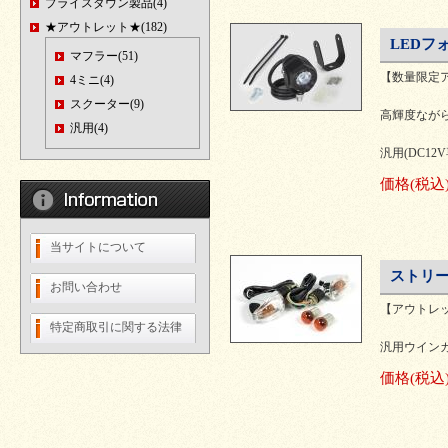
プライスダウン製品(4)
★アウトレット★(182)
LEDフ
マフラー(51)
【数量限定
4ミニ(4)
スクーター(9)
高輝度ながら
汎用(4)
汎用(DC12
価格
(税込
当サイトについて
ストリー
お問い合わせ
【アウトレ
特定商取引に関する法律
汎用ウインカ
価格
(税込