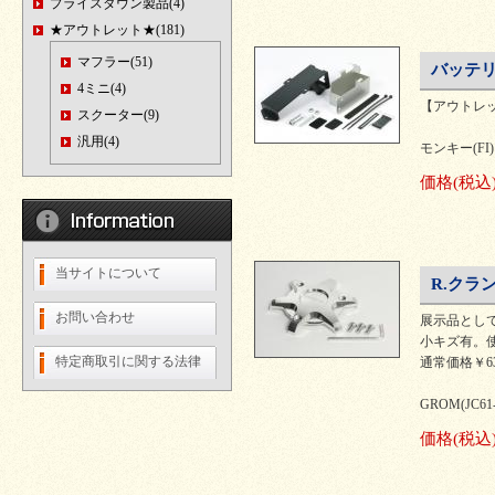
プライスダウン製品(4)
★アウトレット★(181)
マフラー(51)
バッテ
4ミニ(4)
【アウトレ
スクーター(9)
汎用(4)
モンキー(FI)
価格
(税込
当サイトについて
R.クラ
お問い合わせ
展示品として
小キズ有。
特定商取引に関する法律
通常価格￥63
GROM(JC61
価格
(税込