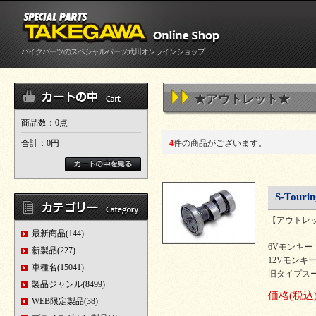
バイクパーツのスペシャルパーツ武川オンラインショップ
★アウトレット★
商品数：0点
合計：
0円
4
件の商品がございます。
S-Tou
【アウトレ
最新商品(144)
6Vモンキー・ゴ
新製品(227)
12Vモンキー・ゴ
車種名(15041)
旧タイプスー
製品ジャンル(8499)
価格
(税込
WEB限定製品(38)