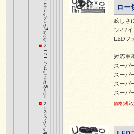
ー
カ
ロー切
ブ
11
0
プ
眩しさ
ロ
(J
“ホワ
A4
2)
(9
LEDフ
0)
ス
ー
パ
対応車種
ー
カ
スーパーカ
ブ
11
0
スーパーカ
プ
ロ
スーパーカ
(J
A6
1)
スーパーカブ
(5
7)
ク
価格
(税込
ロ
ス
カ
ブ
(J
A1
0-
LE
40