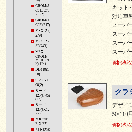
28)
GROM(J
キット3.
C61/JC75
)(322)
対応車種
GROM(J
スーパーカ
C92)(217)
MSX125(
スーパーカ
279)
MSX125
スーパーカ
SF(243)
スーパーカブ
MSX
GROM(
MLHJC9
価格
(税込
2)(174)
Dio110(1
58)
SPACY1
00(2)
クラ
リード
125(JF45)
(27)
デザイ
リード
125(JK12
50/1
)(77)
ZOOME
R-X(37)
価格
(税込
XLR125R