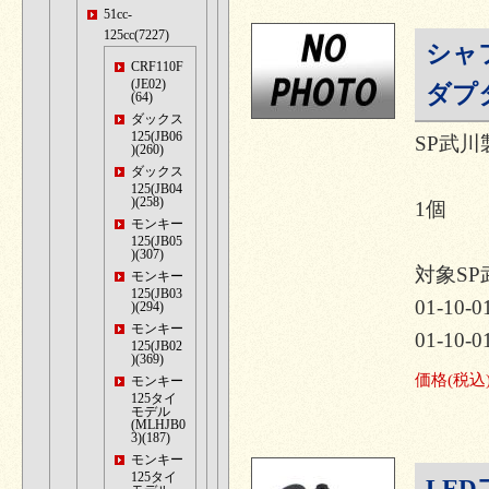
51cc-
125cc(7227)
シャ
CRF110F
(JE02)
ダプ
(64)
ダックス
125(JB06
SP武
)(260)
ダックス
125(JB04
)(258)
1個
モンキー
125(JB05
)(307)
対象S
モンキー
125(JB03
01-10-0
)(294)
モンキー
01-10-0
125(JB02
)(369)
価格
(税込
モンキー
125タイ
モデル
(MLHJB0
3)(187)
モンキー
125タイ
LE