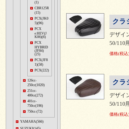
(1)
CBR125R
(15)
PCX(JK0
クラ
5)(96)
PCX
e:HEV(J
デザイ
K06)(6)
50/1
PCX
HYBRID
(JF84)
価格
(税込
(25)
PCX(JF8
1)(58)
PCX(222)
126cc-
クラ
250cc(1020)
251cc-
デザイ
400cc(272)
401cc-
50/1
750cc(196)
750cc-(72)
価格
(税込
YAMAHA(566)
SUZUKI(145)