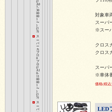
(J
A0
7-
30
00
対象車
00
1
スーパーカブ
〜
)
(1
※スーパ
3)
ス
ー
パ
クロスカブ
ー
カ
クロスカブ
ブ
11
0
プ
ロ
スーパー
(J
A1
0-
※車体
11
00
00
価格
(税込
1
〜
)
(1
5)
ス
ー
LE
パ