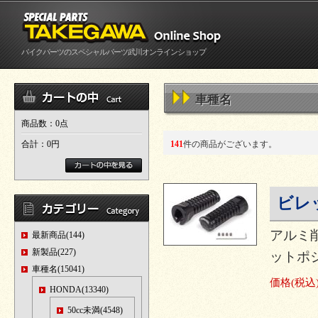
バイクパーツのスペシャルパーツ武川オンラインショップ
車種名
商品数：0点
合計：
0円
141
件の商品がございます。
ビレ
アルミ
最新商品(144)
新製品(227)
ットポ
車種名(15041)
価格
(税込
HONDA(13340)
50cc未満(4548)