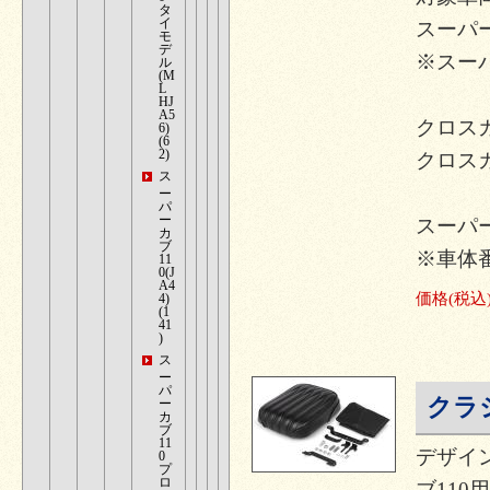
タ
イ
スーパーカブ
モ
デ
※スーパ
ル
(M
L
HJ
A5
クロスカブ
6)
(6
2)
クロスカブ
ス
ー
パ
ー
スーパー
カ
ブ
※車体
11
0(J
A4
価格
(税込
4)
(1
41
)
ス
ー
パ
クラ
ー
カ
ブ
11
デザイン
0
プ
ロ
ブ110