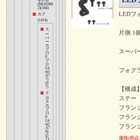
モデル
(MLHJB0
2)(184)
LED
カブ
(1414)
ス
片側 1
ー
パ
ー
カ
ブ
スーパーカ
11
0
プ
ロ
Lit
フォグ
e(J
A7
7)
(4
7)
【構成
ク
ステー
ロ
ス
カ
フランジ
ブ
11
フランジ
0
Lit
e(J
フランジ
A7
9)
(2
価格
(税込
13