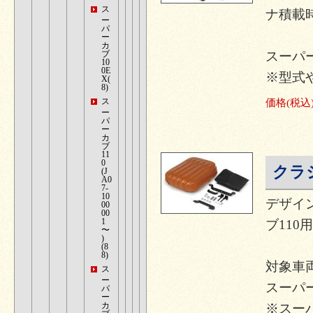
ス
ナ積載
ー
パ
ー
カ
ブ
スーパ
10
0E
※型式
X(
8)
ス
価格
(税込
ー
パ
ー
カ
ブ
11
0
クラ
(J
A0
7-
10
デザイン
00
00
1
ブ110
〜
)
(8
8)
対象車
ス
ー
スーパーカブ
パ
ー
カ
※スーパ