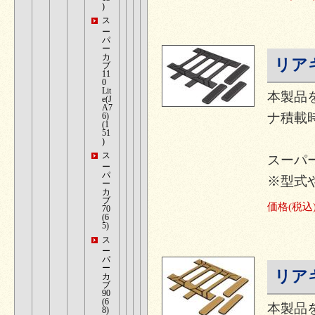
)
ス
ー
パ
ー
カ
リア
ブ
11
0
Lit
本製品
e(J
A7
ナ積載
6)
(1
51
)
ス
スーパ
ー
パ
※型式
ー
カ
ブ
価格
(税込
70
(6
5)
ス
ー
パ
ー
リア
カ
ブ
90
(6
本製品
8)