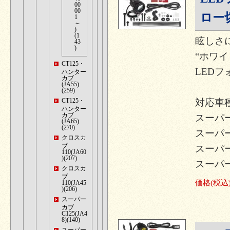
00
00
ロー切
1
～
)
(1
眩しさ
43
)
“ホワ
CT125・
LEDフ
ハンター
カブ
(JA55)
(259)
CT125・
対応車種
ハンター
カブ
スーパーカ
(JA65)
(270)
スーパーカ
クロスカ
ブ
スーパーカ
110(JA60
)(207)
スーパーカブ
クロスカ
ブ
価格
(税込
110(JA45
)(206)
スーパー
カブ
C125(JA4
8)(140)