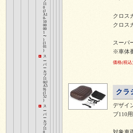
ブ
11
0
(J
A1
クロスカブ
0-
10
クロスカブ
00
00
1
〜
)
スーパー
(1
01
)
※車体
ス
ー
価格
(税込
パ
ー
カ
ブ
11
0(J
A5
9)
クラ
(1
52
)
デザイン
ス
ー
ブ110
パ
ー
カ
ブ
11
対象車
0