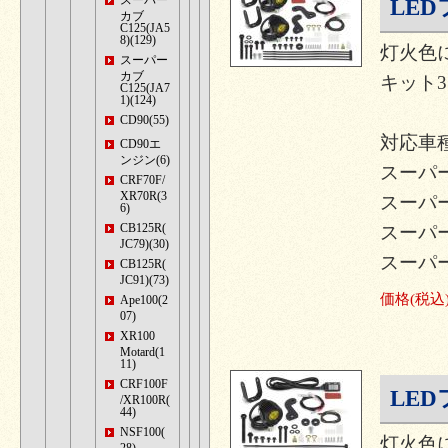
スーパー
LED
カブ
C125(JA5
8)(129)
灯火色
スーパー
カブ
キット3.
C125(JA7
1)(124)
CD90(55)
対応車種
CD90エ
ンジン(6)
スーパーカ
CRF70F/
XR70R(3
スーパーカ
6)
CB125R(
スーパーカ
JC79)(30)
スーパーカブ
CB125R(
JC91)(73)
価格
(税込
Ape100(2
07)
XR100
Motard(1
11)
CRF100F
LED
/XR100R(
44)
NSF100(
灯火色