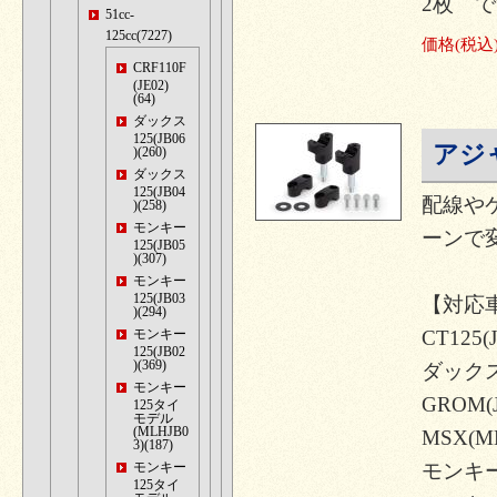
2枚 
51cc-
125cc(7227)
価格
(税込
CRF110F
(JE02)
(64)
ダックス
125(JB06
アジ
)(260)
ダックス
125(JB04
配線や
)(258)
モンキー
ーンで
125(JB05
)(307)
モンキー
125(JB03
【対応
)(294)
モンキー
CT125(J
125(JB02
)(369)
ダックス1
モンキー
GROM(J
125タイ
モデル
(MLHJB0
MSX(M
3)(187)
モンキー
モンキー12
125タイ