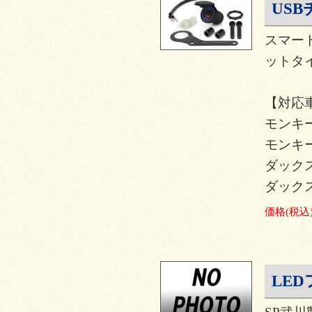
US
スマー
ットタ
【対応
モンキー1
モンキー1
ダックス1
ダックス1
価格
(税込
LE