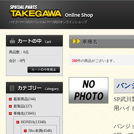
バイクパーツのスペシャルパーツ武川オンラインショップ
車種名
商品数：0点
合計：
0円
260
件の商品がございます。
バンジ
SP武川製
最新商品(144)
新製品(227)
用ハイド
車種名(15041)
HONDA(13340)
バンジョ
50cc未満(4548)