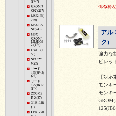
)(322)
GROM(J
価格
(税込
C92)(217)
MSX125(
279)
MSX125
SF(243)
アル
MSX
GROM(
ク)
MLHJC9
2)(174)
Dio110(1
強力な
58)
SPACY1
ビレッ
00(2)
リード
125(JF45)
(27)
【対応
リード
モンキー12
125(JK12
)(77)
モンキー1
ZOOME
R-X(37)
GROM(
XLR125R
(1)
125(JB0
CBR125R