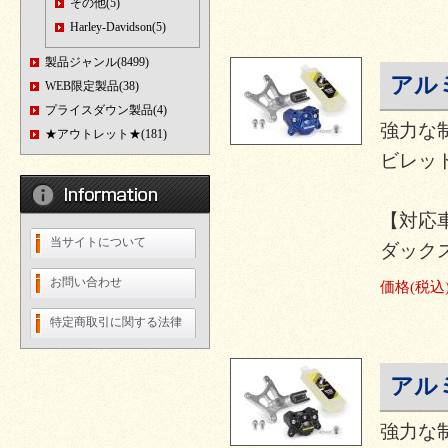
その他(5)
Harley-Davidson(5)
製品ジャンル(8499)
アル
WEB限定製品(38)
プライスダウン製品(4)
強力な
★アウトレット★(181)
ビレット
【対応
当サイトについて
ダックス12
お問い合わせ
価格
(税込
特定商取引に関する法律
アル
強力な