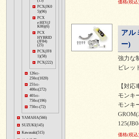
(15)
価格
(税込
PCX(JK0
5)(96)
PCX
e:HEV(J
K06)(6)
アル
PCX
HYBRID
(JF84)
ー)
(25)
PCX(JF8
1)(58)
強力な
PCX(222)
ビレッ
126cc-
250cc(1020)
251cc-
【対応
400cc(272)
モンキー12
401cc-
750cc(196)
モンキー1
750cc-(72)
GROM(
YAMAHA(566)
125(JB0
SUZUKI(145)
Kawasaki(515)
価格
(税込