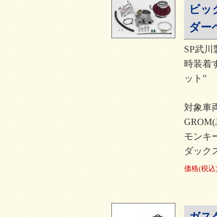
ビッ
ダー
SP武川
時装着
ット”
対象車
GROM(J
モンキー12
ダックス12
価格
(税込
ガス