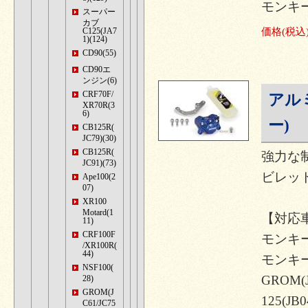
モンキー1
スーパー
カブ
C125(JA7
価格
(税込
1)(124)
CD90(55)
CD90エ
ンジン(6)
CRF70F/
アル
XR70R(3
6)
ー)
CB125R(
JC79)(30)
CB125R(
強力な
JC91)(73)
ビレッ
Ape100(2
07)
XR100
Motard(1
【対応
11)
CRF100F
モンキー12
/XR100R(
44)
モンキー1
NSF100(
GROM(
28)
GROM(J
125(JB0
C61/JC75