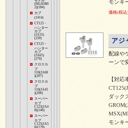
モデル
モンキー1
(MLHJB0
2)(184)
価格
(税込
カブ
(1414)
CT125・
ハンター
カブ
(JA55)
(259)
アジ
CT125・
ハンター
カブ
配線や
(JA65)
(270)
ーンで
クロスカ
ブ
110(JA60
)(207)
【対応
クロスカ
ブ
CT125(J
110(JA45
)(206)
ダックス1
スーパー
カブ
GROM(J
C125(JA4
8)(140)
MSX(M
スーパー
カブ
モンキー12
C125(JA5
8)(129)