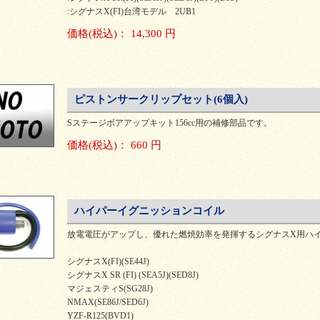
:シグナスX(FI)台湾モデル 2UB1
価格
(税込)
：
14,300 円
ピストンサークリップセット(6個入)
Sステージボアアップキット156cc用の補修部品です。
価格
(税込)
：
660 円
ハイパーイグニッションコイル
放電電圧がアップし、優れた燃焼効率を発揮するシグナスX用ハ
シグナスX(FI)(SE44J)
シグナスX SR (FI) (SEA5J)(SED8J)
マジェスティS(SG28J)
NMAX(SE86J/SED6J)
YZF-R125(BVD1)