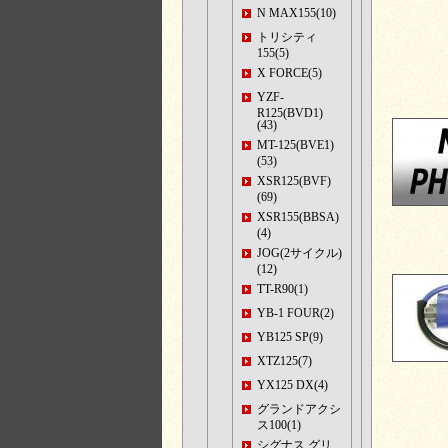
N MAX155(10)
トリシティ
155(5)
X FORCE(5)
YZF-
R125(BVD1)
(43)
MT-125(BVE1)
(53)
XSR125(BVF)
(69)
XSR155(BBSA)
(4)
JOG(2サイクル)
(12)
TT-R90(1)
YB-1 FOUR(2)
YB125 SP(9)
XTZ125(7)
YX125 DX(4)
グランドアクシ
ス100(1)
シグナス グリ