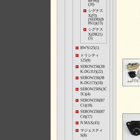
BF94))
(20)
シグナス
X(FI)
(SED8J(B
8S1))(15)
シグナス
X(DR21)
(5)
BW'S125(1)
トリシティ
125(9)
SEROW250(2B
K-DG31J)(22)
SEROW250(JB
K-DG17J)(18)
SEROW250S(3C
5C)(4)
SEROW250(B7
C1)(18)
SEROW250(B7
C4)(17)
N MAX(43)
マジェスティ
S(8)