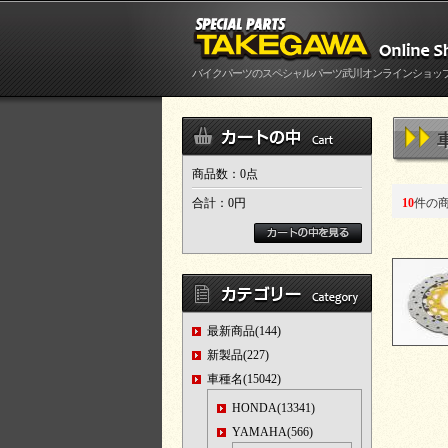
バイクパーツのスペシャルパーツ武川オンラインショッ
商品数：0点
合計：
0円
10
件の
最新商品(144)
新製品(227)
車種名(15042)
HONDA(13341)
YAMAHA(566)