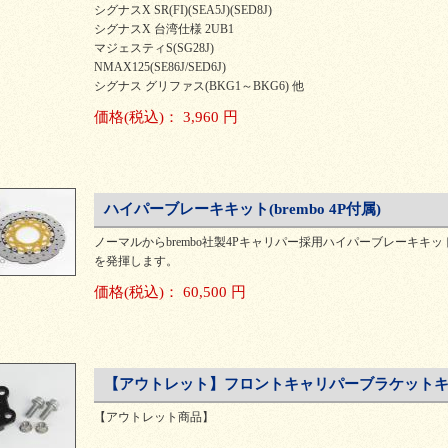
シグナスX SR(FI)(SEA5J)(SED8J)
シグナスX 台湾仕様 2UB1
マジェスティS(SG28J)
NMAX125(SE86J/SED6J)
シグナス グリファス(BKG1～BKG6) 他
価格
(税込)
：
3,960 円
ハイパーブレーキキット(brembo 4P付属)
ノーマルからbrembo社製4Pキャリパー採用ハイパーブレーキ
を発揮します。
価格
(税込)
：
60,500 円
【アウトレット】フロントキャリパーブラケットキット(
【アウトレット商品】