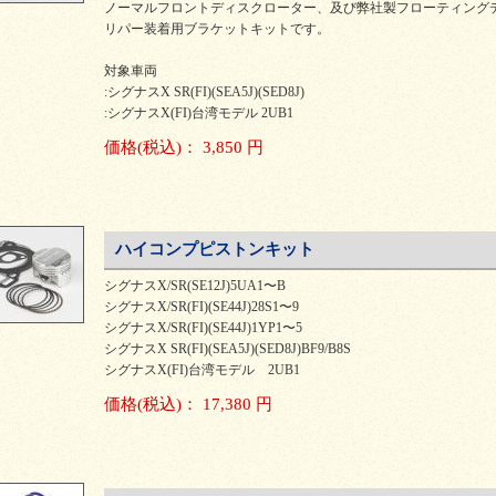
ノーマルフロントディスクローター、及び弊社製フローティングディ
リパー装着用ブラケットキットです。
対象車両
:シグナスX SR(FI)(SEA5J)(SED8J)
:シグナスX(FI)台湾モデル 2UB1
価格
(税込)
：
3,850 円
ハイコンプピストンキット
シグナスX/SR(SE12J)5UA1〜B
シグナスX/SR(FI)(SE44J)28S1〜9
シグナスX/SR(FI)(SE44J)1YP1〜5
シグナスX SR(FI)(SEA5J)(SED8J)BF9/B8S
シグナスX(FI)台湾モデル 2UB1
価格
(税込)
：
17,380 円