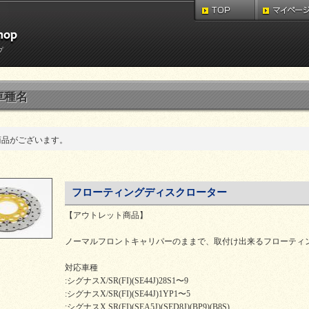
プ
車種名
商品がございます。
フローティングディスクローター
【アウトレット商品】
ノーマルフロントキャリパーのままで、取付け出来るフローティ
対応車種
:シグナスX/SR(FI)(SE44J)28S1〜9
:シグナスX/SR(FI)(SE44J)1YP1〜5
:シグナスX SR(FI)(SEA5J)(SED8J)(BP9)(B8S)