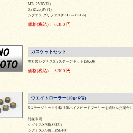
MT-125(BVE1)
XSR125(BVF1)
シグナス グリファス(BKG3～BKG6)
価格
(税込)
：
6,380 円
ガスケットセット
弊社製シグナスX Sステージキット156cc用
価格
(税込)
：
3,300 円
ウエイトローラー(10g×6個)
Sステージキットや弊社製ハイスピードプーリーを組込んだ場合
対象車両
シグナスX/SR(SE12J)
シグナスX/SR(FI)(SE44J)