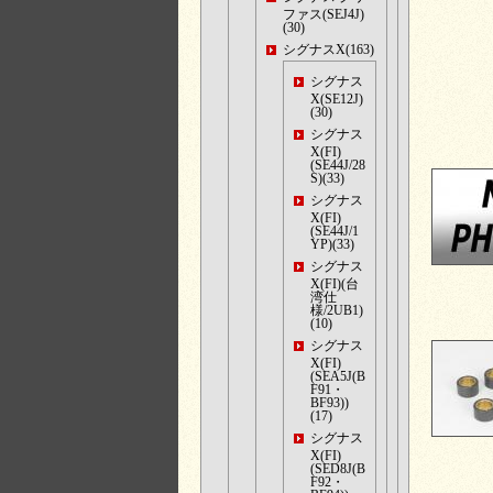
ファス(SEJ4J)
(30)
シグナスX(163)
シグナス
X(SE12J)
(30)
シグナス
X(FI)
(SE44J/28
S)(33)
シグナス
X(FI)
(SE44J/1
YP)(33)
シグナス
X(FI)(台
湾仕
様/2UB1)
(10)
シグナス
X(FI)
(SEA5J(B
F91・
BF93))
(17)
シグナス
X(FI)
(SED8J(B
F92・