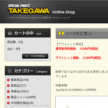
バイクパーツのスペシャルパーツ武川オンラインショップ
WEB限定製品
商品数：0点
【アウトレット商品】
通常販売時価格: 24,000円(税別)
合計：
0円
↓
アウトレット価格: 12,000円(税別)
細身でありながら迫力のある形状に仕上
ています。
最新商品(144)
対象車種:
新製品(227)
Ape50(AC16-1000001〜1599999)
車種名(15041)
製品ジャンル(8499)
WEB限定製品(38)