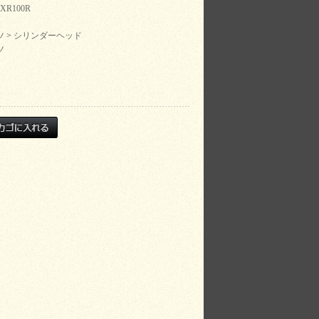
/XR100R
ツ
>
シリンダーヘッド
ツ