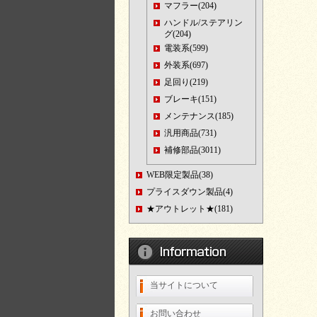
マフラー(204)
ハンドル/ステアリン
グ(204)
電装系(599)
外装系(697)
足回り(219)
ブレーキ(151)
メンテナンス(185)
汎用商品(731)
補修部品(3011)
WEB限定製品(38)
プライスダウン製品(4)
★アウトレット★(181)
当サイトについて
お問い合わせ