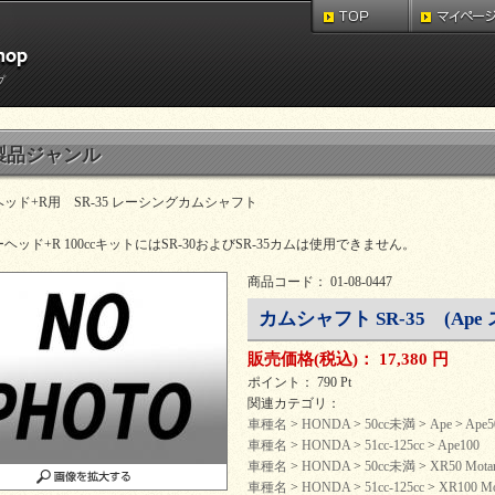
プ
製品ジャンル
ッド+R用 SR-35 レーシングカムシャフト
ヘッド+R 100ccキットにはSR-30およびSR-35カムは使用できません。
商品コード： 01-08-0447
カムシャフト SR-35 (Ap
販売価格
(税込)
：
17,380 円
ポイント： 790 Pt
関連カテゴリ：
車種名
>
HONDA
>
50cc未満
>
Ape
>
Ape5
車種名
>
HONDA
>
51cc-125cc
>
Ape100
車種名
>
HONDA
>
50cc未満
>
XR50 Mota
車種名
>
HONDA
>
51cc-125cc
>
XR100 Mo