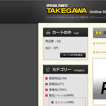
バイクパーツのスペシャルパーツ武川オンラインショッ
商品数：0点
スーパーヘ
合計：
0円
※スーパー
最新商品(144)
新製品(227)
車種名(15041)
製品ジャンル(8499)
エンジン(2498)