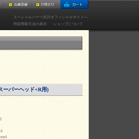
スペシャルパーツ武川オフィシャルサイトへ
特定商取引法の表示
ショップについて
e スーパーヘッド+R用)
0
rd
tard