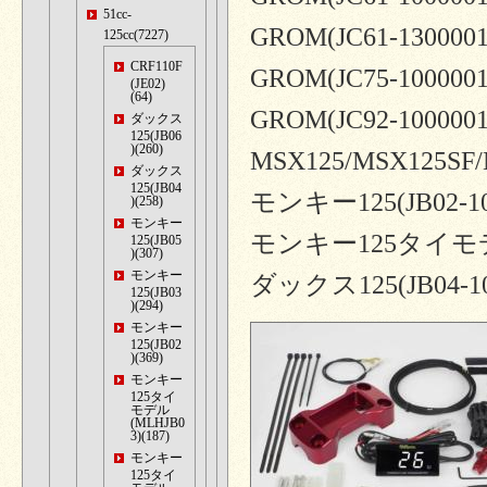
51cc-
GROM(JC61-130000
125cc(7227)
CRF110F
GROM(JC75-100000
(JE02)
(64)
GROM(JC92-100000
ダックス
125(JB06
)(260)
MSX125/MSX125SF
ダックス
125(JB04
モンキー125(JB02-100
)(258)
モンキー
モンキー125タイモデル
125(JB05
)(307)
モンキー
ダックス125(JB04-100
125(JB03
)(294)
モンキー
125(JB02
)(369)
モンキー
125タイ
モデル
(MLHJB0
3)(187)
モンキー
125タイ