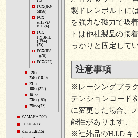
(15)
PCX(JK0
製ドレンボルトに
5)(96)
PCX
を強力な磁力で吸
e:HEV(J
K06)(6)
トは他社製品の接着
PCX
HYBRID
(JF84)
っかりと固定して
(25)
PCX(JF8
1)(58)
PCX(222)
注意事項
126cc-
250cc(1020)
251cc-
※レーシングプラ
400cc(272)
401cc-
テンションコード
750cc(196)
750cc-(72)
に変更した場合、
YAMAHA(566)
能性があります。
SUZUKI(145)
Kawasaki(515)
※社外品のH.I.D