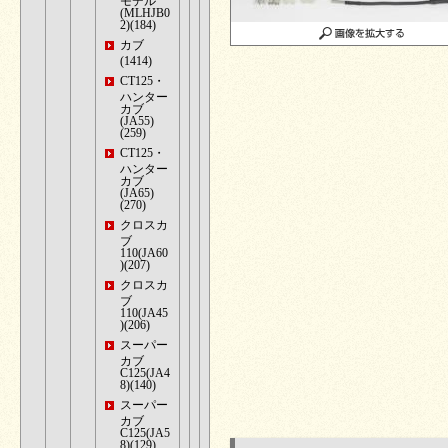
モデル
(MLHJB0
2)(184)
カブ
(1414)
CT125・
ハンター
カブ
(JA55)
(259)
CT125・
ハンター
カブ
(JA65)
(270)
クロスカ
ブ
110(JA60
)(207)
クロスカ
ブ
110(JA45
)(206)
スーパー
カブ
C125(JA4
8)(140)
スーパー
カブ
C125(JA5
8)(129)