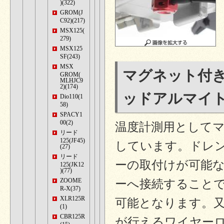
)(322)
GROM(J
C92)(217)
MSX125(
279)
MSX125
SF(243)
MSX
マグネット付きド
GROM(
MLHJC9
2)(174)
ッドアルマイト
Dio110(1
58)
SPACY1
00(2)
温度計測用として
リード
125(JF45)
しています。ドレ
(27)
リード
ーの取付けが可能な
125(JK12
)(77)
ZOOME
ーへ接続すること
R-X(37)
XLR125R
可能となります。
(1)
CBR125R
が行えるワイヤー