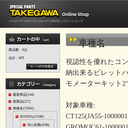
バイクパーツのスペシャルパーツ武川オンラインショップ
車種名
商品数：0点
合計：
0円
視認性を優れたコン
納出来るビレットハ
モメーターキット2
最新商品(144)
新製品(227)
対象車種:
車種名(15041)
CT125(JA55-100000
HONDA(13340)
50cc未満(4548)
GROM(JC61-100000