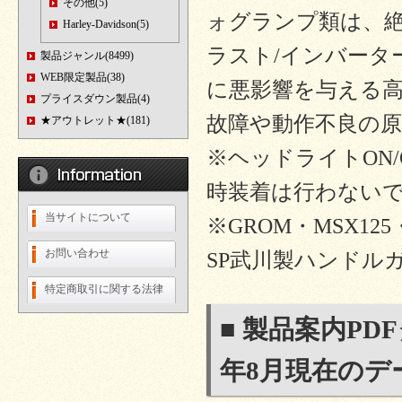
その他(5)
ォグランプ類は、
Harley-Davidson(5)
ラスト/インバータ
製品ジャンル(8499)
WEB限定製品(38)
に悪影響を与える
プライスダウン製品(4)
故障や動作不良の
★アウトレット★(181)
※ヘッドライトON
時装着は行わない
当サイトについて
※GROM・MSX125
お問い合わせ
SP武川製ハンドル
特定商取引に関する法律
■ 製品案内PD
年8月現在のデ