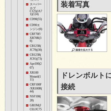
装着写真
スーパー
カブ
C125(JA7
1)(124)
CD90(55)
CD90エ
ンジン(6)
CRF70F/
XR70R(3
6)
CB125R(
JC79)(30)
CB125R(
JC91)(73)
Ape100(2
07)
XR100
ドレンボルト
Motard(1
11)
CRF100F
接続
/XR100R(
44)
NSF100(
28)
GROM(J
C61/JC75