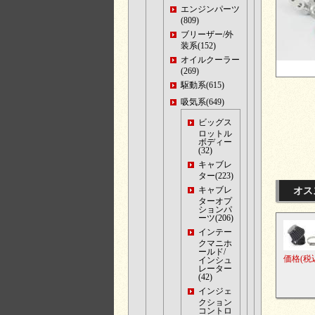
エンジンパーツ
(809)
ブリーザー/外
装系(152)
オイルクーラー
(269)
駆動系(615)
吸気系(649)
ビッグス
ロットル
ボディー
(32)
キャブレ
ター(223)
キャブレ
オス
ターオプ
ションパ
ーツ(206)
インテー
クマニホ
ールド/
価格
(税
インシュ
レーター
(42)
インジェ
クション
コントロ