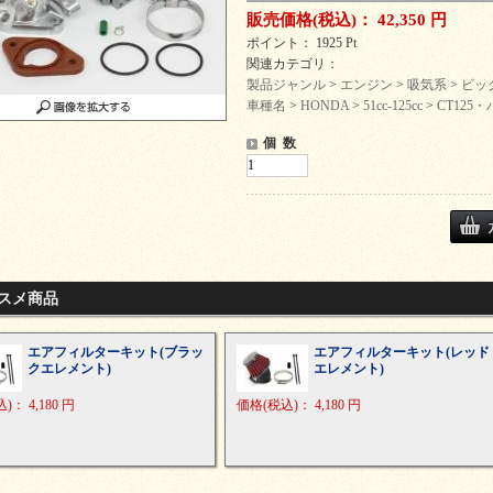
販売価格
(税込)
：
42,350 円
ポイント： 1925 Pt
関連カテゴリ：
製品ジャンル
>
エンジン
>
吸気系
>
ビッ
車種名
>
HONDA
>
51cc-125cc
>
CT125・
個 数
スメ商品
エアフィルターキット(ブラッ
エアフィルターキット(レッド
クエレメント)
エレメント)
込)
：
4,180 円
価格
(税込)
：
4,180 円