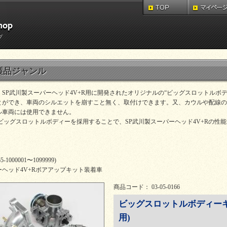
プ
製品ジャンル
、SP武川製スーパーヘッド4V+R用に開発されたオリジナルの“ビッグスロットルボ
とができ、車両のシルエットを崩すこと無く、取付けできます。又、カウルや配線の
ル車両には使用できません。
mのビッグスロットルボディーを採用することで、SP武川製スーパーヘッド4V+Rの
5-1000001〜1099999)
ーヘッド4V+Rボアアップキット装着車
商品コード： 03-05-0166
ビッグスロットルボディーキッ
用)