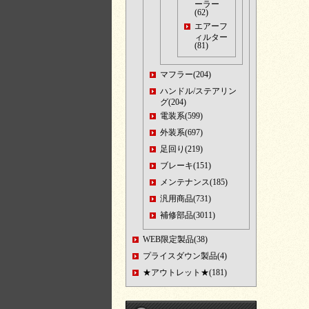
ーラー
(62)
エアーフ
ィルター
(81)
マフラー(204)
ハンドル/ステアリン
グ(204)
電装系(599)
外装系(697)
足回り(219)
ブレーキ(151)
メンテナンス(185)
汎用商品(731)
補修部品(3011)
WEB限定製品(38)
プライスダウン製品(4)
★アウトレット★(181)