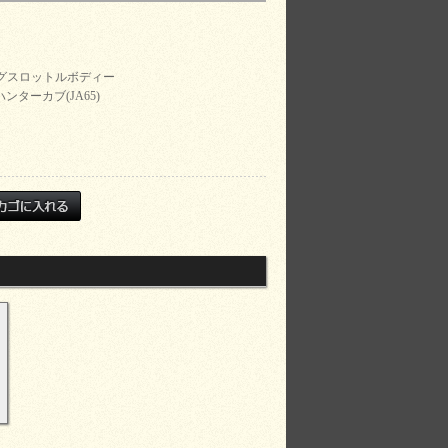
グスロットルボディー
ハンターカブ(JA65)