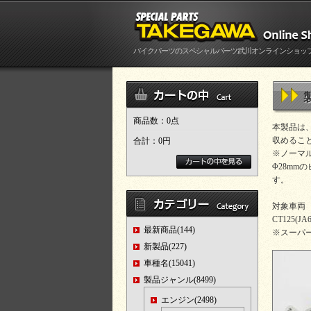
バイクパーツのスペシャルパーツ武川オンラインショッ
商品数：0点
本製品は
収めるこ
合計：
0円
※ノーマ
Φ28m
す。
対象車両
CT125(JA6
最新商品(144)
※スーパ
新製品(227)
車種名(15041)
製品ジャンル(8499)
エンジン(2498)