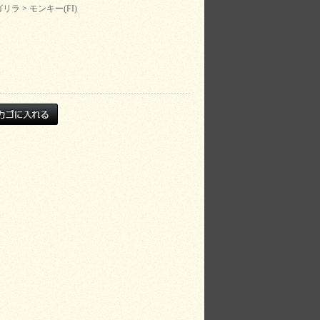
ゴリラ
>
モンキー(FI)