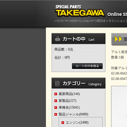
バイクパーツのスペシャルパーツ武川オンラインショッ
商品数：0点
アルミ鍛
数量:1個
合計：
0円
対象アル
02-08-0
02-08-00
最新商品(144)
新製品(227)
車種名(15041)
製品ジャンル(8499)
エンジン(2498)