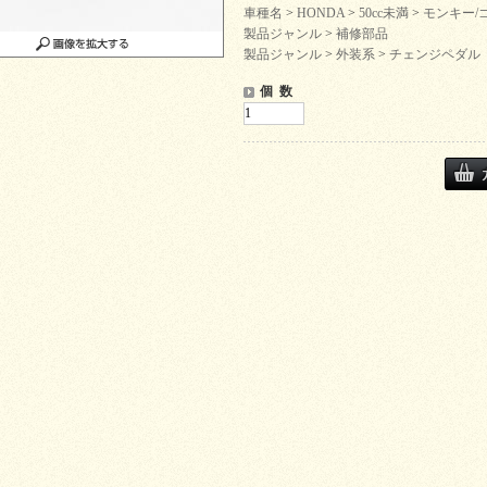
車種名
>
HONDA
>
50cc未満
>
モンキー/
製品ジャンル
>
補修部品
製品ジャンル
>
外装系
>
チェンジペダル
個 数