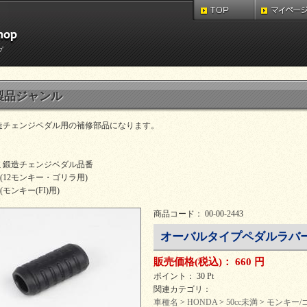
プ
製品ジャンル
造チェンジペダル用の補修部品になります。
ミ鍛造チェンジペダル品番
042(12モンキー・ゴリラ用)
47(モンキー(FI)用)
商品コード： 00-00-2443
オーバルタイプペダルラバー
販売価格
(税込)
：
660 円
ポイント： 30 Pt
関連カテゴリ：
車種名
>
HONDA
>
50cc未満
>
モンキー/