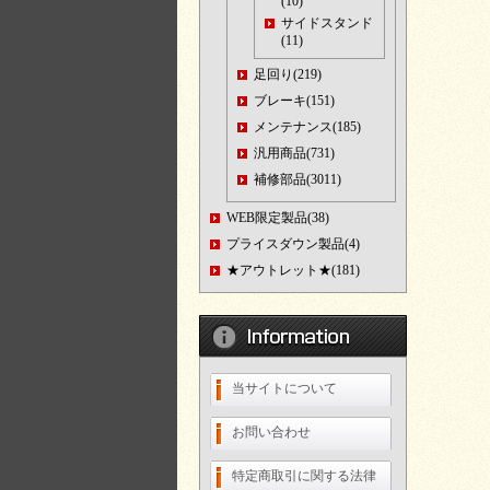
(10)
サイドスタンド
(11)
足回り(219)
ブレーキ(151)
メンテナンス(185)
汎用商品(731)
補修部品(3011)
WEB限定製品(38)
プライスダウン製品(4)
★アウトレット★(181)
当サイトについて
お問い合わせ
特定商取引に関する法律