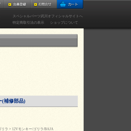
スペシャルパーツ武川オフィシャルサイトへ
特定商取引法の表示
ショップについて
(補修部品)
ゴリラ
>
12Vモンキー/ゴリラ/BAJA