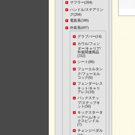
マフラー(204)
ハンドル/ステアリン
グ(204)
電装系(599)
外装系(697)
グラブバー(14)
カウル/フェン
ダー/キャリア/
外装関連商品
(332)
シート(66)
フューエルタン
ク/フューエル
コック(6)
フェンダーレス
キット/キャリ
アレス(10)
バックステッ
プ/ステップキ
ット(50)
キックスタータ
ーアーム/キッ
クスピンドル
(7)
チェンジペダル