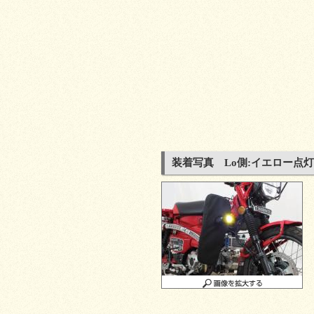
装着写真 Lo側:イエロー点灯