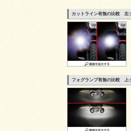
カットライン有無の比較 左:無
フォグランプ有無の比較 上:無