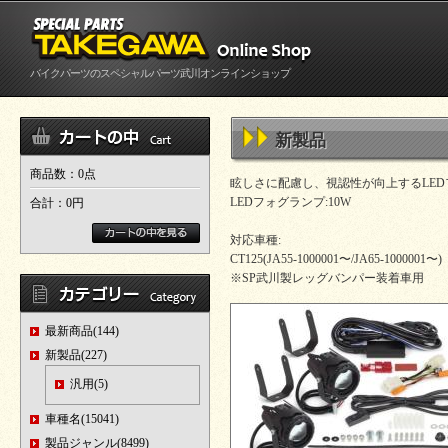
バイクパーツのスペシャルパーツ武川オンラインショップ
新製品
商品数：0点
眩しさに配慮し、視認性が向上するLED
LEDフォグランプ:10W
合計：
0円
対応車種:
CT125(JA55-1000001〜/JA65-1000001〜)
※SP武川製レッグバンパー装着車用
最新商品(144)
新製品(227)
汎用(5)
車種名(15041)
製品ジャンル(8499)