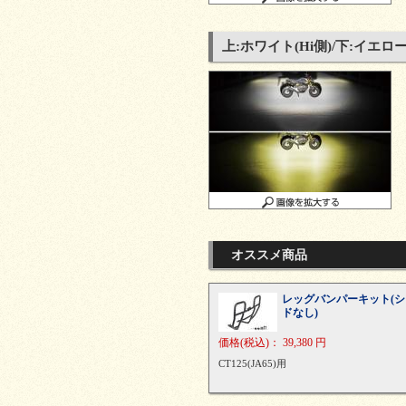
上:ホワイト(Hi側)/下:イエロー
オススメ商品
レッグバンパーキット(
ドなし)
価格
(税込)
：
39,380 円
CT125(JA65)用