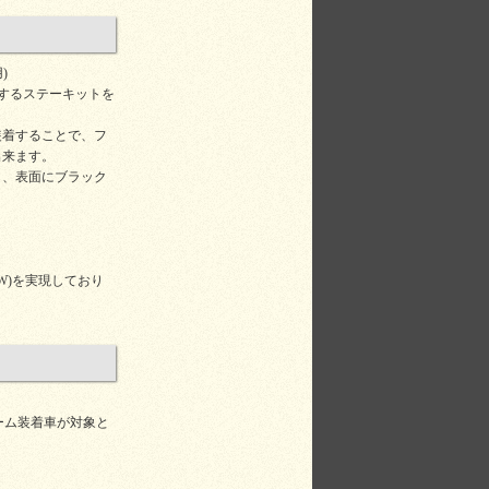
)
対応するステーキットを
装着することで、フ
出来ます。
し、表面にブラック
5W)を実現しており
レーム装着車が対象と