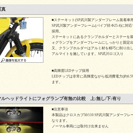
写真
■ステーキット(SP武川製アンダーフレーム装着車用
SP武川製アンダーフレーム(パイプ径:Φ25.4)に
採用。
ステーキットにあるクランプホルダーとステーを
ォグランプをアンダーフレームにしっかりと固定
又、クランプホルダーはアルミ材を精巧に削り出
アルマイトを施しています。SP武川ロゴ入り
■高輝度LEDチップ採用
LEDチップは非常に高輝度ながら低消費電力(約6.
ます。
マルヘッドライトにフォグランプ有無の比較 上:無し/下:有り
■注意事項
本製品はクロスカブ50/110 SP武川製アンダーフ
なります。
ノーマル車両には取付け出来ません