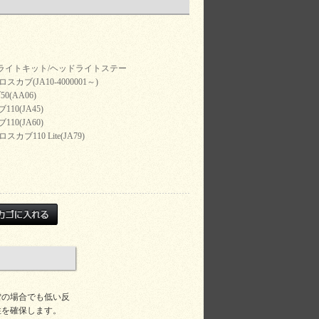
ライトキット/ヘッドライトステー
ロスカブ(JA10-4000001～)
0(AA06)
10(JA45)
10(JA60)
スカブ110 Lite(JA79)
雪の場合でも低い反
性を確保します。