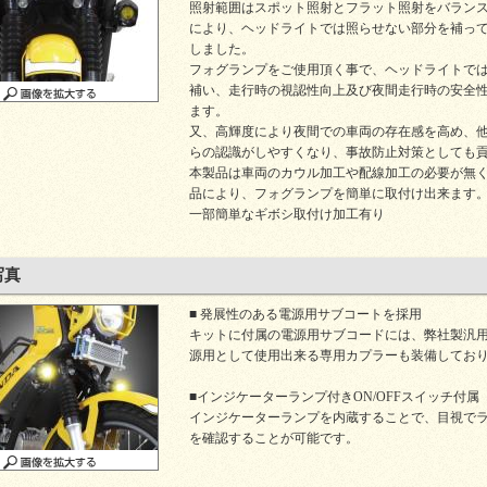
照射範囲はスポット照射とフラット照射をバラン
により、ヘッドライトでは照らせない部分を補っ
しました。
フォグランプをご使用頂く事で、ヘッドライトで
補い、走行時の視認性向上及び夜間走行時の安全
ます。
又、高輝度により夜間での車両の存在感を高め、
らの認識がしやすくなり、事故防止対策としても
本製品は車両のカウル加工や配線加工の必要が無
品により、フォグランプを簡単に取付け出来ます
一部簡単なギボシ取付け加工有り
写真
■ 発展性のある電源用サブコートを採用
キットに付属の電源用サブコードには、弊社製汎
源用として使用出来る専用カプラーも装備してお
■インジケーターランプ付きON/OFFスイッチ付属
インジケーターランプを内蔵することで、目視でラン
を確認することが可能です。