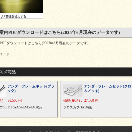
案内PDFダウンロードはこちら(2025年6月現在のデータです)
PDFダウンロードはこちら(2025年6月現在のデータです)
ンロード
スメ商品
アンダーフレームキット(ブラ
アンダーフレームセット(クロ
ック)
ムメッキ)
込)
：
38,500 円
価格
(税込)
：
27,500 円
0/110(AA06/JA45/JA60)用
クロスカブ(JA10)用