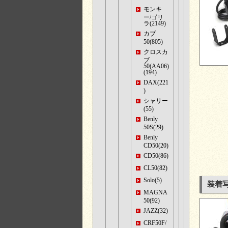
モンキ
ー/ゴリ
ラ(2149)
カブ
50(805)
クロスカ
ブ
50(AA06)
(194)
DAX(221
)
シャリー
(55)
Benly
50S(29)
Benly
CD50(20)
CD50(86)
CL50(82)
Solo(5)
装着
MAGNA
50(92)
JAZZ(32)
CRF50F/