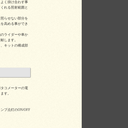
スよく掛け合わす事
てくれる照射範囲と
は照らせない部分を
性を高める事ができ
他のライダーや車か
貢献します。
く、キットの構成部
。
用タコメーターの電
ります。
プ点灯のON/OFF