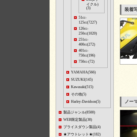
イクル)
(3)
装着
51cc-
125cc(7227)
126cc-
250cc(1020)
251cc-
400cc(272)
401cc-
750cc(196)
750cc-(72)
YAMAHA(566)
SUZUKI(145)
Kawasaki(515)
その他(5)
ノー
Harley-Davidson(5)
製品ジャンル(8500)
WEB限定製品(38)
プライスダウン製品(4)
★アウトレット★(182)