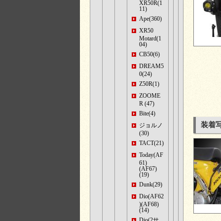
XR50R(1
11)
Ape(360)
XR50
Motard(1
04)
CB50(6)
DREAM5
0(24)
Z50R(1)
ZOOME
R (47)
Bite(4)
装着
ジョルノ
(30)
TACT(21)
Today(AF
61)
(AF67)
(19)
Dunk(29)
Dio(AF62
)(AF68)
(14)
Dio(2サ