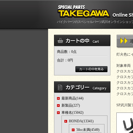
バイクパーツのスペシャルパーツ武川オンラインショッ
商品数：0点
灯火色にイ
合計：
0円
対象車両
クロスカブ50
クロスカブ(J
クロスカブ11
クロスカブ11
クロスカブ110
最新商品(144)
SP武川
新製品(227)
車種名(15042)
HONDA(13341)
50cc未満(4549)