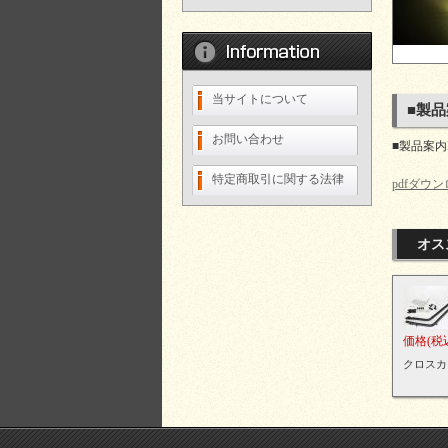
当サイトについて
■製品
お問い合わせ
■製品案内
特定商取引に関する法律
pdfダウ
オス
価格
(税
クロスカブ5