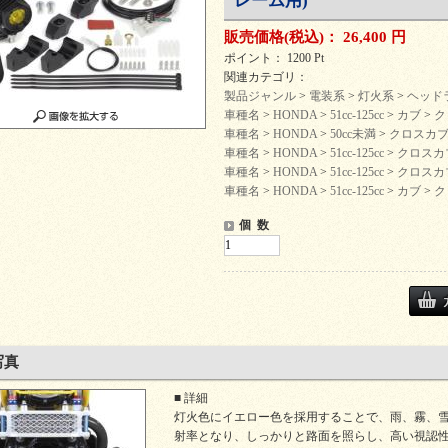
レーム用)
販売価格
(税込)
：
26,400 円
ポイント： 1200 Pt
関連カテゴリ：
製品ジャンル
>
電装系
>
灯火系
>
ヘッド
車種名
>
HONDA
>
51cc-125cc
>
カブ
>
ク
車種名
>
HONDA
>
50cc未満
>
クロスカブ5
車種名
>
HONDA
>
51cc-125cc
>
クロスカブ1
車種名
>
HONDA
>
51cc-125cc
>
クロスカブ1
車種名
>
HONDA
>
51cc-125cc
>
カブ
>
クロ
個 数
写真
■ 詳細
灯火色にイエロー色を採用することで、雨、霧、
射率となり、しっかりと路面を照らし、高い視認