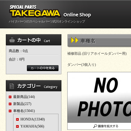
バイクパーツのスペシャルパーツ武川オンラインショップ
車種名
商品数：0点
補修部品 (旧リアホイールダンパー用)
合計：
0円
ダンパー(3個入り)
最新商品(144)
新製品(227)
車種名(15041)
HONDA(13340)
YAMAHA(566)