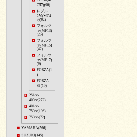
CL250(M
C57)(98)
レブル
250(MC4
9)(92)
フォルツ
ァ(MF13)
(26)
フォルツ
ァ(MF15)
(42)
フォルツ
ァ(MF17)
(9)
FORZA(1
)
FORZA
Si (19)
251cc-
400cc(272)
401cc-
750cc(196)
750cc-(72)
YAMAHA(566)
SUZUKI(145)