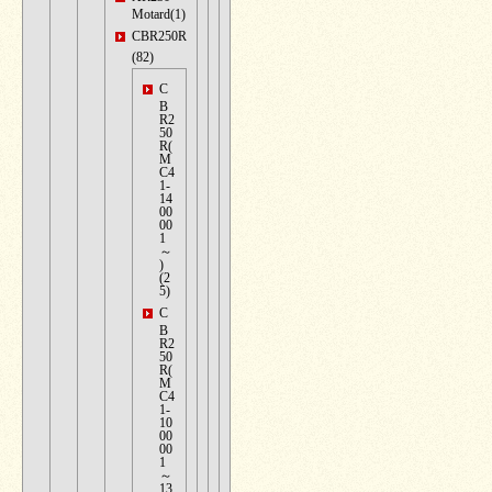
Motard(1)
CBR250R
(82)
C
B
R2
50
R(
M
C4
1-
14
00
00
1
～
)
(2
5)
C
B
R2
50
R(
M
C4
1-
10
00
00
1
～
13