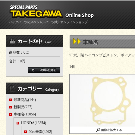
バイクパーツのスペシャルパーツ武川オンラインショップ
車種名
商品数：0点
SP武川製ハイコンプピストン、ボアア
合計：
0円
1個
最新商品(144)
新製品(227)
車種名(15056)
HONDA(13354)
50cc未満(4562)