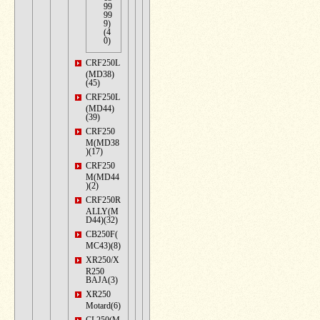
99
99
9)
(4
0)
CRF250L
(MD38)
(45)
CRF250L
(MD44)
(39)
CRF250
M(MD38
)(17)
CRF250
M(MD44
)(2)
CRF250R
ALLY(M
D44)(32)
CB250F(
MC43)(8)
XR250/X
R250
BAJA(3)
XR250
Motard(6)