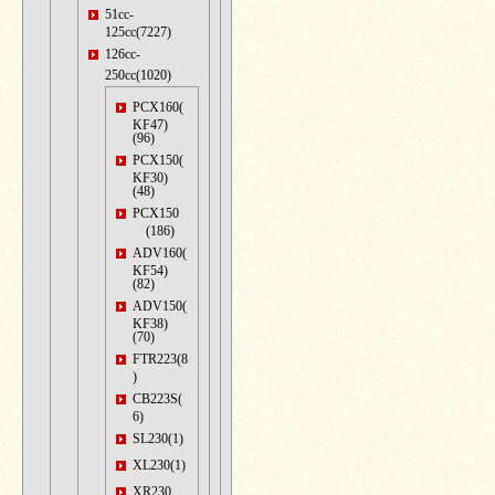
51cc-
125cc(7227)
126cc-
250cc(1020)
PCX160(
KF47)
(96)
PCX150(
KF30)
(48)
PCX150
(186)
ADV160(
KF54)
(82)
ADV150(
KF38)
(70)
FTR223(8
)
CB223S(
6)
SL230(1)
XL230(1)
XR230