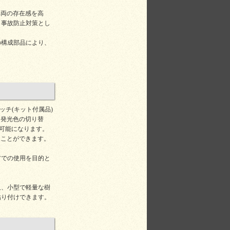
車両の存在感を高
、事故防止対策とし
の構成部品により、
イッチ(キット付属品)
、発光色の切り替
が可能になります。
ることができます。
アでの使用を目的と
又、小型で軽量な樹
貼り付けできます。