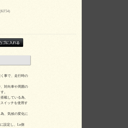
(KF54)
頂く事で、走行時の
で、対向車や周囲の
ます。
を搭載している為、
ュスイッチを使用す
る為、気候の変化に
。
に設定し、Lo側