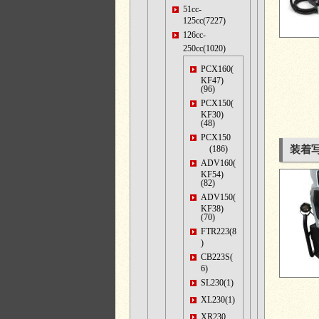
51cc-
125cc(7227)
126cc-
250cc(1020)
PCX160(
KF47)
(96)
PCX150(
KF30)
(48)
PCX150
(186)
装着
ADV160(
KF54)
(82)
ADV150(
KF38)
(70)
FTR223(8
)
CB223S(
6)
SL230(1)
XL230(1)
XR230