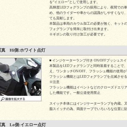
を“イエロー”として使用します。
高輝度LEDフォグランプの採用により、夜間での
め、他のライダーや車からの認識がしやすくなり
ても貢献します。
本製品は車両のカウル加工の必要が無く、キット
フォグランプを簡単に取付け出来ます。
※ギボシの取り付け加工が必要です。
真 Hi側:ホワイト点灯
■ インジケーターランプ付き ON/OFFプッシュス
本製品をLEDフォグランプと同時装着することで
え、ワンタッチON/OFF、フラッシュ機能の使用
フラッシュ機能とはLEDフォグランプを点滅させ
※注意
フラッシュ機能はイベントなどのクローズドエリ
した機能です。一般公道使用禁止
スイッチ本体にはインジケーターランプを内蔵。
脂スイッチの為、両面テープでいろいろな位置に
真 Lo側:イエロー点灯