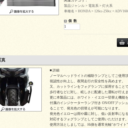
関連カテゴリ：
製品ジャンル
>
電装系
>
灯火系
車種名
>
HONDA
>
126cc-250cc
>
ADV160
個 数
写真
■ 詳細
ノーマルヘッドライトの補助ランプとしてご使用
視認性が向上し、夜間走行の安全性を高めます。
又、カットラインをフォグランプに採用すること
歩行者などに対し、眩しさに配慮した運転が行え
更に本製品には、ホワイト・イエロー切替え機能
付属のインジケーターランプ付き ON/OFFプッシ
ることで、発光色の切替えが可能になります。
発光色イエローは雨や霧に対し、低い反射率にな
対応するフォグランプとしてご使用いただけます
使用方法としましては、Hi側を通常光軸“ホワイト”