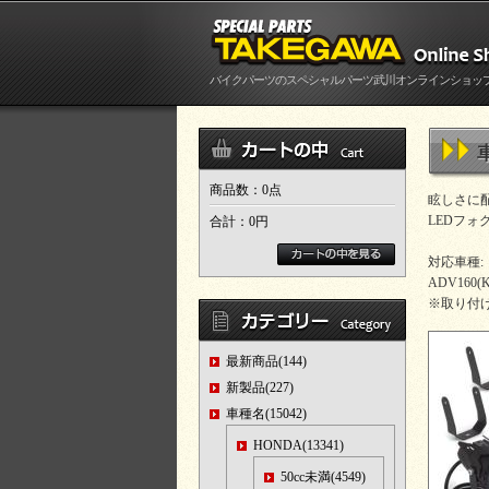
バイクパーツのスペシャルパーツ武川オンラインショッ
商品数：0点
眩しさに配
LEDフォグ
合計：
0円
対応車種:
ADV160(K
※取り付
最新商品(144)
新製品(227)
車種名(15042)
HONDA(13341)
50cc未満(4549)