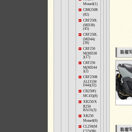
Motard(1)
CBR250R
(82)
CRF250L
(MD38)
(45)
CRF250L
(MD44)
(39)
CRF250
装着写
M(MD38
)(17)
CRF250
M(MD44
)(2)
CRF250R
ALLY(M
D44)(32)
CB250F(
MC43)(8)
XR250/X
R250
BAJA(3)
XR250
Motard(6)
CL250(M
装着写
C57)(98)