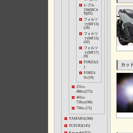
レブル
250(MC4
9)(92)
フォルツ
ァ(MF13)
(26)
フォルツ
ァ(MF15)
(42)
フォルツ
ァ(MF17)
(9)
FORZA(1
カット
)
FORZA
Si (19)
251cc-
400cc(272)
401cc-
750cc(196)
750cc-(72)
YAMAHA(566)
SUZUKI(145)
Kawasaki(515)